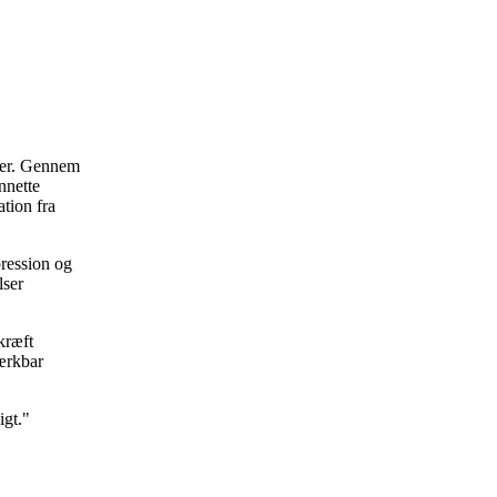
nker. Gennem
nnette
tion fra
pression og
lser
kræft
ærkbar
ligt."