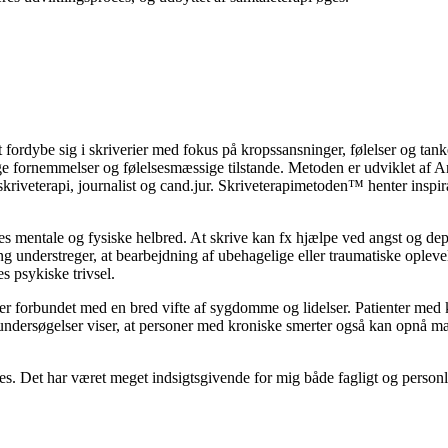
t fordybe sig i skriverier med fokus på kropssansninger, følelser og ta
ige fornemmelser og følelsesmæssige tilstande. Metoden er udviklet af A
kriveterapi, journalist og cand.jur. Skriveterapimetoden™ henter inspira
res mentale og fysiske helbred. At skrive kan fx hjælpe ved angst og de
g understreger, at bearbejdning af ubehagelige eller traumatiske opleve
 psykiske trivsel.
er forbundet med en bred vifte af sygdomme og lidelser. Patienter med 
undersøgelser viser, at personer med kroniske smerter også kan opnå m
les. Det har været meget indsigtsgivende for mig både fagligt og person