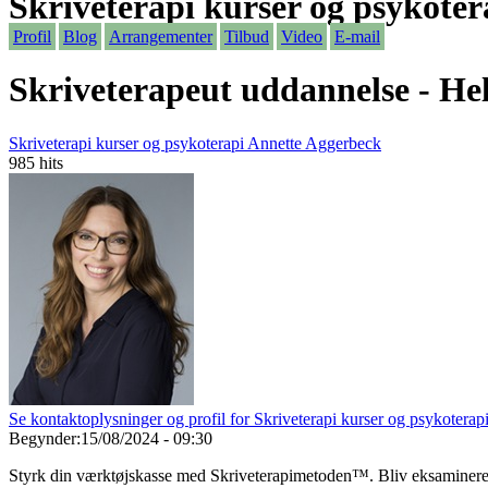
Skriveterapi kurser og psykote
Profil
Blog
Arrangementer
Tilbud
Video
E-mail
Skriveterapeut uddannelse - He
Skriveterapi kurser og psykoterapi Annette Aggerbeck
985 hits
Se kontaktoplysninger og profil for Skriveterapi kurser og psykoterap
Begynder:
15/08/2024 - 09:30
Styrk din værktøjskasse med Skriveterapimetoden™. Bliv eksamineret 