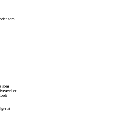
toder som
es som
riveøvelser
fordi
lger at