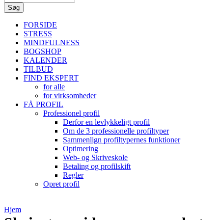
FORSIDE
STRESS
MINDFULNESS
BOGSHOP
KALENDER
TILBUD
FIND EKSPERT
for alle
for virksomheder
FÅ PROFIL
Professionel profil
Derfor en levlykkeligt profil
Om de 3 professionelle profiltyper
Sammenlign profiltypernes funktioner
Optimering
Web- og Skriveskole
Betaling og profilskift
Regler
Opret profil
Hjem