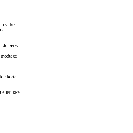
an virke,
t at
l du lære,
og modtage
lde korte
 eller ikke