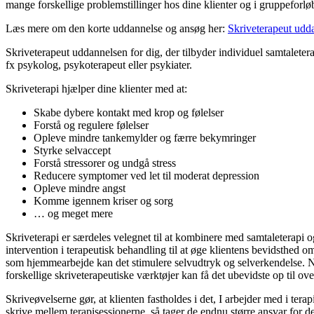
mange forskellige problemstillinger hos dine klienter og i gruppeforlø
Læs mere om den korte uddannelse og ansøg her:
Skriveterapeut udd
Skriveterapeut uddannelsen for dig, der tilbyder individuel samtalete
fx psykolog, psykoterapeut eller psykiater.
Skriveterapi hjælper dine klienter med at:
Skabe dybere kontakt med krop og følelser
Forstå og regulere følelser
Opleve mindre tankemylder og færre bekymringer
Styrke selvaccept
Forstå stressorer og undgå stress
Reducere symptomer ved let til moderat depression
Opleve mindre angst
Komme igennem kriser og sorg
… og meget mere
Skriveterapi er særdeles velegnet til at kombinere med samtaleterapi 
intervention i terapeutisk behandling til at øge klientens bevidsthed om
som hjemmearbejde kan det stimulere selvudtryk og selverkendelse. Når
forskellige skriveterapeutiske værktøjer kan få det ubevidste op til ove
Skriveøvelserne gør, at klienten fastholdes i det, I arbejder med i terap
skrive mellem terapisessionerne, så tager de endnu større ansvar for d