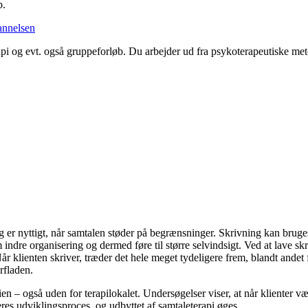
b.
annelsen
rapi og evt. også gruppeforløb. Du arbejder ud fra psykoterapeutiske me
og er nyttigt, når samtalen støder på begrænsninger. Skrivning kan brug
 indre organisering og dermed føre til større selvindsigt. Ved at lave sk
 klienten skriver, træder det hele meget tydeligere frem, blandt andet 
rfladen.
ien – også uden for terapilokalet. Undersøgelser viser, at når klienter væ
eres udviklingsproces, og udbyttet af samtaleterapi øges.