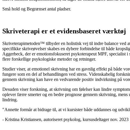
Små hold og Begrænset antal pladser.
Skriveterapi er et evidensbaseret værktøj
Skriveterapimetoden™ tilbyder en holistisk vej til indre balance ved a
specifikke skriveøvelser skabes en dybere forbindelse til både kropsl
Aggerbeck, der er emotionsfokuseret psykoterapeut MPF, specialist i s
flere forskellige psykologiske metoder og retninger.
Studier viser, at emotionel skrivning har en gavnlig effekt på både vo
fungere som en del af behandlingen ved stress. Videnskabelig forsknin
gennem skrivning kan have en vedvarende positiv indvirkning på vores
Desuden viser forskning, at skrivning om følelser kan lindre symptom
oplever færre smerter og en bedre prognose gennem skrivning, mens 
lindring.
"Annette formår at bidrage til, at vi kursister både uddannes og udvik
- Kristina Kristiansen, autoriseret psykolog, kursusdeltager nov. 2023