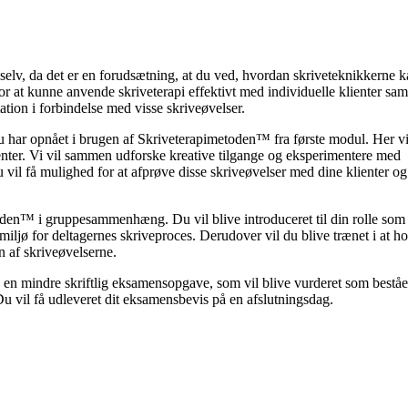
elv, da det er en forudsætning, at du ved, hvordan skriveteknikkerne k
r at kunne anvende skriveterapi effektivt med individuelle klienter sam
tion i forbindelse med visse skriveøvelser.
u har opnået i brugen af Skriveterapimetoden™ fra første modul. Her vi
enter. Vi vil sammen udforske kreative tilgange og eksperimentere med
u vil få mulighed for at afprøve disse skriveøvelser med dine klienter 
toden™ i gruppesammenhæng. Du vil blive introduceret til din rolle som
 miljø for deltagernes skriveproces. Derudover vil du blive trænet i at ho
n af skriveøvelserne.
 en mindre skriftlig eksamensopgave, som vil blive vurderet som bestået
Du vil få udleveret dit eksamensbevis på en afslutningsdag.