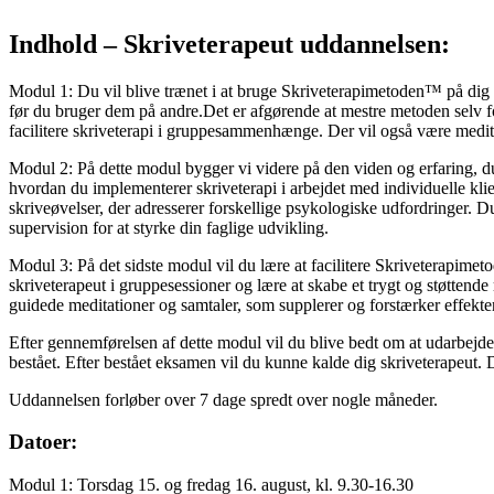
Indhold – Skriveterapeut uddannelsen:
Modul 1: Du vil blive trænet i at bruge Skriveterapimetoden™ på dig s
før du bruger dem på andre.Det er afgørende at mestre metoden selv fo
facilitere skriveterapi i gruppesammenhænge. Der vil også være medita
Modul 2: På dette modul bygger vi videre på den viden og erfaring, d
hvordan du implementerer skriveterapi i arbejdet med individuelle kli
skriveøvelser, der adresserer forskellige psykologiske udfordringer. D
supervision for at styrke din faglige udvikling.
Modul 3: På det sidste modul vil du lære at facilitere Skriveterapime
skriveterapeut i gruppesessioner og lære at skabe et trygt og støttende
guidede meditationer og samtaler, som supplerer og forstærker effekte
Efter gennemførelsen af dette modul vil du blive bedt om at udarbejde
bestået. Efter bestået eksamen vil du kunne kalde dig skriveterapeut. 
Uddannelsen forløber over 7 dage spredt over nogle måneder.
Datoer:
Modul 1: Torsdag 15. og fredag 16. august, kl. 9.30-16.30