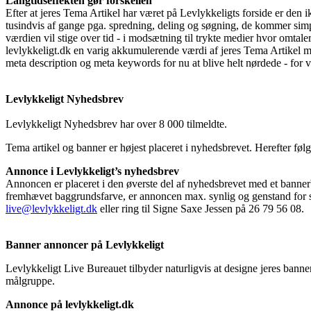
Langtidseffekten gør forskellen
Efter at jeres Tema Artikel har været på Levlykkeligts forside er den 
tusindvis af gange pga. spredning, deling og søgning, de kommer simpe
værdien vil stige over tid - i modsætning til trykte medier hvor omtaler,
levlykkeligt.dk en varig akkumulerende værdi af jeres Tema Artikel mht
meta description og meta keywords for nu at blive helt nørdede - for vig
Levlykkeligt Nyhedsbrev
Levlykkeligt Nyhedsbrev har over 8 000 tilmeldte.
Tema artikel og banner er højest placeret i nyhedsbrevet. Herefter f
Annonce i Levlykkeligt’s nyhedsbrev
Annoncen er placeret i den øverste del af nyhedsbrevet med et bannerbi
fremhævet baggrundsfarve, er annoncen max. synlig og genstand for s
live@levlykkeligt.dk
eller ring til Signe Saxe Jessen på 26 79 56 08.
Banner annoncer på Levlykkeligt
Levlykkeligt Live Bureauet tilbyder naturligvis at designe jeres banner
målgruppe.
Annonce på levlykkeligt.dk