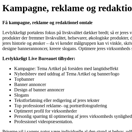
Kampagne, reklame og redaktion
Få kampagne, reklame og redaktionel omtale
Levlykkeligt portalens fokus på livskvalitet dækker bredt; så er jeres vi
produkter der fremmer livskvalitet, helsevarer, økologiske produkter, d
jeres historie og ønsker – da vi kender målgruppen kan vi vinkle, skrive
designe bannerannoncer, kreere slogans. Optimere jeres virksomheds 
Levlykkeligt Live Bureauet tilbyder:
Kampagne: Tema Artikel på forsiden med langtidseffekt
Nyhedsbrev med uddrag af Tema Artikel og banner/logo
Topbanner
Banner annoncer
Design af banner annoncer
Slogans
Tekstforfatning eller redigering af jeres tekster
Top professionel reklame- og portrætfotografering
Optimeret profil for virksomheder
Personlig sparring til optimering af jeres virksomheds synligh
Professionel videopræsentation.
Priserne vil i sagens natur være individuelle al den stund at behov, u