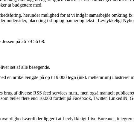
nsker at budgettere med.
arkedsføring, herunder mulighed for at vi indgår samarbejde omkring fx et
ller undersider, placering i shop og banner og tekst i Levlykkeligt Nyh
e Jessen på 26 79 56 08.
iver set af alle besøgende.
 en artikellængde på op til 9.000 tegn (inkl. mellemrum) illustreret m
res brug af diverse RSS feed services m.m., men også manuelt publicere
r: som tæller flere end 10.000 fordelt på Facebook, Twitter, LinkedIN, 
oværdighedsværdi der ligger i at Levlykkeligt Live Bureauet, integreret