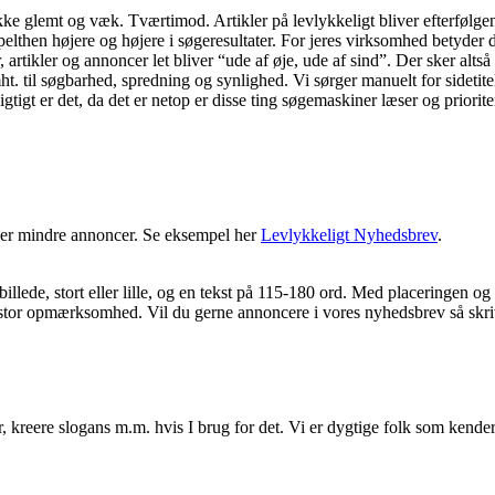
ikke glemt og væk. Tværtimod. Artikler på levlykkeligt bliver efterfølge
lthen højere og højere i søgeresultater. For jeres virksomhed betyder d
 artikler og annoncer let bliver “ude af øje, ude af sind”. Der sker altså
. til søgbarhed, spredning og synlighed. Vi sørger manuelt for sidetitel
tigt er det, da det er netop er disse ting søgemaskiner læser og prioriter
ølger mindre annoncer. Se eksempel her
Levlykkeligt Nyhedsbrev
.
llede, stort eller lille, og en tekst på 115-180 ord. Med placeringen og
tor opmærksomhed. Vil du gerne annoncere i vores nyhedsbrev så skriv
, kreere slogans m.m. hvis I brug for det. Vi er dygtige folk som kender