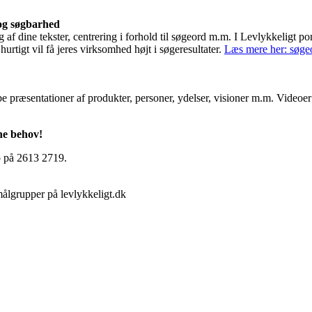
 og søgbarhed
g af dine tekster, centrering i forhold til søgeord m.m. I Levlykkeligt po
rtigt vil få jeres virksomhed højt i søgeresultater.
Læs mere her: søge
e præsentationer af produkter, personer, ydelser, visioner m.m. Videoer
.
ne behov!
p på 2613 2719.
ålgrupper på levlykkeligt.dk