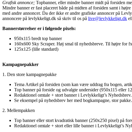
Grafisk annonce;
Topbanner, eller mindre banner midt på forsiden med 
Mindre banner er fast placeret både på midten af forsiden samt i højre 
med andre annoncer. Da der ikke er andre grafiske annoncer på Levl
annoncere på levlykkeligt.dk så skriv til os på
live@levlykkeligt.dk
el
Bannerstørrelser er i følgende pixels:
950x115 bredt top banner
160x600 Sky Scraper. Høj smal til nyhedsbreve. Til højre for fx
125x125 (lille standard)
Kampagnepakker
1. Den store kampagnepakke
Tema Artikel på forsiden (som kan være uddrag fra bogen, artike
Top banner på forside og udvalgte undersider (950x115 eller 1
Redaktionel omtale + stort banner i Levlykkeligt’s Nyhedsbrev.
Se eksempel på nyhedsbrev her med bogkampagne, stor pakke.
2. Mellempakken
Top banner eller stort kvadratisk banner (250x250 pixel) på for
Redaktionel omtale + stort eller lille banner i Levlykkeligt’s N