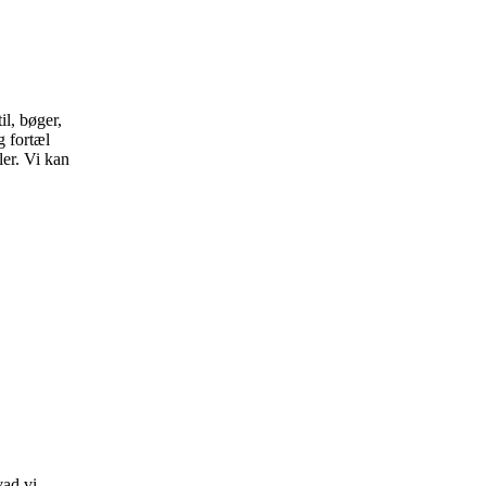
il, bøger,
g fortæl
ler. Vi kan
vad vi