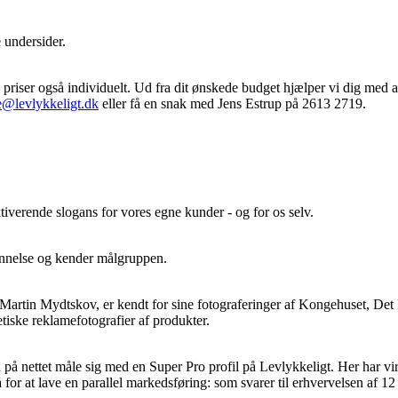
 undersider.
es priser også individuelt. Ud fra dit ønskede budget hjælper vi dig med a
e@levlykkeligt.dk
eller få en snak med Jens Estrup på 2613 2719.
tiverende slogans for vores egne kunder - og for os selv.
)dannelse og kender målgruppen.
, Martin Mydtskov, er kendt for sine fotograferinger af Kongehuset, Det
etiske reklamefotografier af produkter.
 på nettet måle sig med en Super Pro profil på Levlykkeligt. Her har v
or at lave en parallel markedsføring: som svarer til erhvervelsen af 12