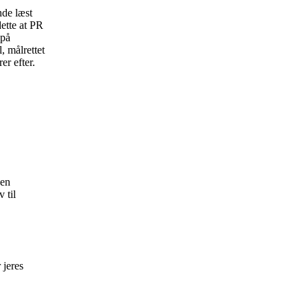
nde læst
ette at PR
 på
, målrettet
er efter.
 en
 til
 jeres