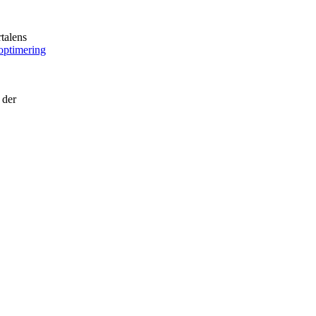
rtalens
optimering
 der