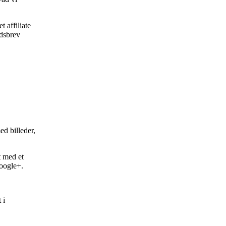
 affiliate
edsbrev
ed billeder,
t med et
Google+.
 i