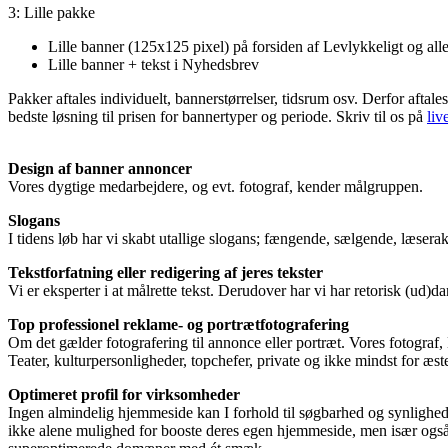
3: Lille pakke
Lille banner (125x125 pixel) på forsiden af Levlykkeligt og alle
Lille banner + tekst i Nyhedsbrev
Pakker aftales individuelt, bannerstørrelser, tidsrum osv. Derfor aftal
bedste løsning til prisen for bannertyper og periode. Skriv til os på
liv
Design af banner annoncer
Vores dygtige medarbejdere, og evt. fotograf, kender målgruppen.
Slogans
I tidens løb har vi skabt utallige slogans; fængende, sælgende, læserak
Tekstforfatning eller redigering af jeres tekster
Vi er eksperter i at målrette tekst. Derudover har vi har retorisk (ud
Top professionel reklame- og portrætfotografering
Om det gælder fotografering til annonce eller portræt. Vores fotograf
Teater, kulturpersonligheder, topchefer, private og ikke mindst for æst
Optimeret profil for virksomheder
Ingen almindelig hjemmeside kan I forhold til søgbarhed og synlighed
ikke alene mulighed for booste deres egen hjemmeside, men især også f