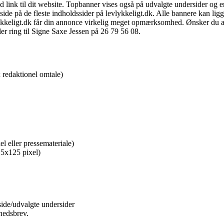
link til dit website. Topbanner vises også på udvalgte undersider og er 
side på de fleste indholdssider på levlykkeligt.dk. Alle bannere kan ligge
ykkeligt.dk får din annonce virkelig meget opmærksomhed. Ønsker du a
ler ring til Signe Saxe Jessen på 26 79 56 08.
 redaktionel omtale)
l eller pressemateriale)
25x125 pixel)
side/udvalgte undersider
yhedsbrev.