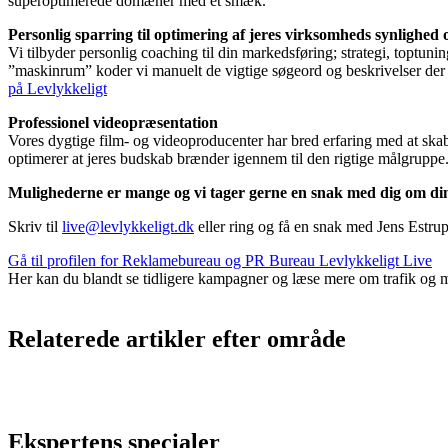
superoptimerede domæner med ét smæk.
Personlig sparring til optimering af jeres virksomheds synlighed
Vi tilbyder personlig coaching til din markedsføring; strategi, toptunin
”maskinrum” koder vi manuelt de vigtige søgeord og beskrivelser der hu
på Levlykkeligt
Professionel videopræsentation
Vores dygtige film- og videoproducenter har bred erfaring med at skab
optimerer at jeres budskab brænder igennem til den rigtige målgruppe
Mulighederne er mange og vi tager gerne en snak med dig om di
Skriv til
live@levlykkeligt.dk
eller ring og få en snak med Jens Estru
Gå til profilen for Reklamebureau og PR Bureau Levlykkeligt Live
Her kan du blandt se tidligere kampagner og læse mere om trafik og m
Relaterede artikler efter område
Ekspertens specialer