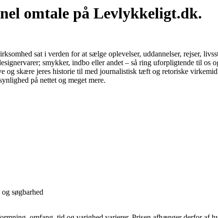
el omtale på Levlykkeligt.dk.
rksomhed sat i verden for at sælge oplevelser, uddannelser, rejser, livsst
esignervarer; smykker, indbo eller andet – så ring uforpligtende til os o
 og skære jeres historie til med journalistisk tæft og retoriske virkemid
synlighed på nettet og meget mere.
ed og søgbarhed
dformning, omfang, tid og varighed varierer. Prisen afhænger derfor af h