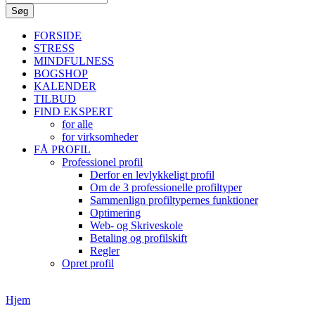
FORSIDE
STRESS
MINDFULNESS
BOGSHOP
KALENDER
TILBUD
FIND EKSPERT
for alle
for virksomheder
FÅ PROFIL
Professionel profil
Derfor en levlykkeligt profil
Om de 3 professionelle profiltyper
Sammenlign profiltypernes funktioner
Optimering
Web- og Skriveskole
Betaling og profilskift
Regler
Opret profil
Hjem