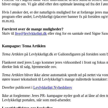
bliver enige om. Vi går altid efter den optimale løsning ud fra det I ø
Hvis I ønsker det, er der naturligvis mulighed for at forlænge jeres m
program eller andet; Levlykkeligt (placerer banner fx på forsiden og/e
m.m.m).
Forvirret over de mange muligheder?
Skriv til
live@levlykkeligt.dk
eller ring for en samtale med Signe Sax
Kampagne: Tema Artiklen
Tema Artiklen
på Levlykkeligt.dk er Galionsfiguren på forsiden som bl
Flankeret med jeres Logo kommer jeres virksomhed i front og fokus med
direkte link til salg, hjemmeside osv.
Tema Artiklen
bliver ikke alene automatisk spredt ud på nettet via vo
større teaser tekstudsnit til Levlykkeligt’s mange målrettede kontakte
Derefter publiceret i
Levlykkeligt Nyhedsbrev
Ikke at forglemme: Jeres PR- kampagne nyder godt af at låne af den tr
Levlykkeligt portalen, står som med-afsender.