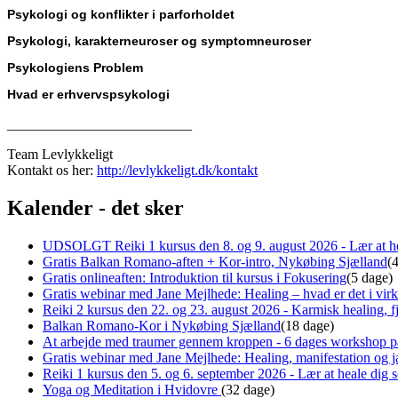
Psykologi og konflikter i parforholdet
Psykologi, karakterneuroser og symptomneuroser
Psykologiens Problem
Hvad er erhvervspsykologi
__________________________
Team Levlykkeligt
Kontakt os her:
http://levlykkeligt.dk/kontakt
Kalender - det sker
UDSOLGT Reiki 1 kursus den 8. og 9. august 2026 - Lær at he
Gratis Balkan Romano-aften + Kor-intro, Nykøbing Sjælland
(
Gratis onlineaften: Introduktion til kursus i Fokusering
(5 dage)
Gratis webinar med Jane Mejlhede: Healing – hvad er det i virk
Reiki 2 kursus den 22. og 23. august 2026 - Karmisk healing, fj
Balkan Romano-Kor i Nykøbing Sjælland
(18 dage)
At arbejde med traumer gennem kroppen - 6 dages workshop p
Gratis webinar med Jane Mejlhede: Healing, manifestation og ja
Reiki 1 kursus den 5. og 6. september 2026 - Lær at heale dig
Yoga og Meditation i Hvidovre
(32 dage)