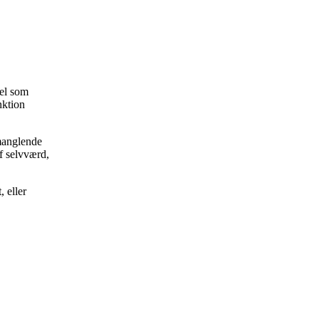
vel som
nktion
 manglende
af selvværd,
, eller