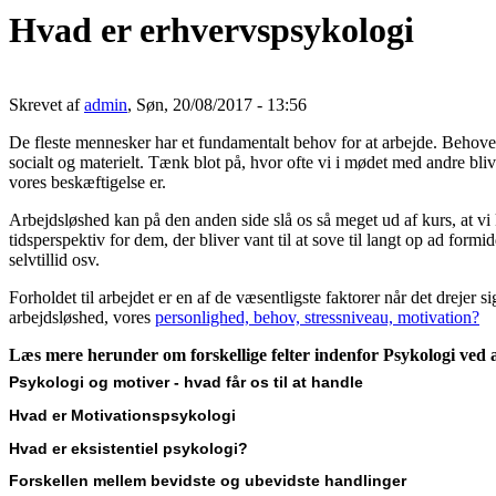
Hvad er erhvervspsykologi
Skrevet af
admin
, Søn, 20/08/2017 - 13:56
De fleste mennesker har et fundamentalt behov for at arbejde. Behove
socialt og materielt. Tænk blot på, hvor ofte vi i mødet med andre bli
vores beskæftigelse er.
Arbejdsløshed kan på den anden side slå os så meget ud af kurs, at vi
tidsperspektiv for dem, der bliver vant til at sove til langt op ad formid
selvtillid osv.
Forholdet til arbejdet er en af de væsentligste faktorer når det drejer 
arbejdsløshed, vores
personlighed, behov, stressniveau, motivation?
Læs mere herunder om forskellige felter indenfor Psykologi ved at
Psykologi og motiver - hvad får os til at handle
Hvad er Motivationspsykologi
Hvad er eksistentiel psykologi?
Forskellen mellem bevidste og ubevidste handlinger