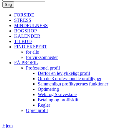
FORSIDE
STRESS
MINDFULNESS
BOGSHOP
KALENDER
TILBUD
FIND EKSPERT
for alle
for virksomheder
FÅ PROFIL
Professionel profil
Derfor en levlykkeligt profil
Om de 3 professionelle profiltyper
Sammenlign profiltypernes funktioner
Optimering
Web- og Skriveskole
Betaling og profilskift
Regler
Opret profil
Hjem