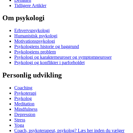
Debatten
Tidligere Artikler
Om psykologi
Erhvervspsykologi
Humanistisk psykologi
Motivationspsykologi
Psykologiens historie og baggrund
Psykologiens problem
Psykologi og karakterneuroser og symptomneuroser
Psykologi og konflikter i parforholdet
Personlig udvikling
Coaching
Psykoterapi
Psykolog
Meditation
Mindfulness
Depression
Stress
Yoga
Coach, psykoterapeut, psykolog? Læs her inden du vælger