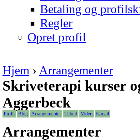
Betaling og profilsk
Regler
Opret profil
Hjem
›
Arrangementer
Skriveterapi kurser o
Aggerbeck
Profil
Blog
Arrangementer
Tilbud
Video
E-mail
Arrangementer