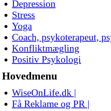
Depression
Stress
Yoga
Coach, psykoterapeut, p
Konfliktmægling
Positiv Psykologi
Hovedmenu
WiseOnLife.dk |
Få Reklame og PR |