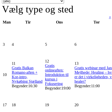
Vælg type og sted
«
Man
Tir
Ons
Tor
3
4
5
6
12
11
13
Gratis
Gratis Balkan
Gratis webinar med Jan
onlineaften:
Romano-aften +
Mejlhede: Healing – h
10
Introduktion til
Kor-intro,
er det i virkeligheden, v
kursus i
Nykøbing Sjælland
healer?
Fokusering
Begynder:16:30
Begynder:11:00
Begynder:19:00
17
18
19
20