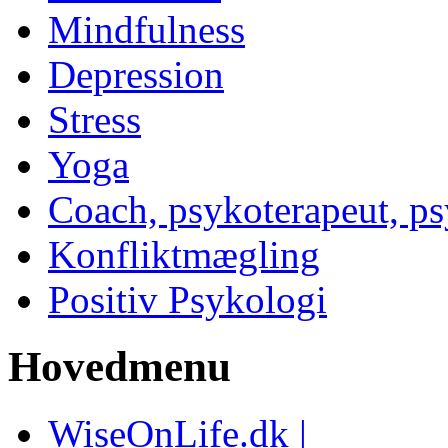
Mindfulness
Depression
Stress
Yoga
Coach, psykoterapeut, p
Konfliktmægling
Positiv Psykologi
Hovedmenu
WiseOnLife.dk |