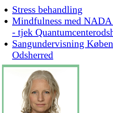
Stress behandling
Mindfulness med NADA i s
- tjek Quantumcenterodsh
Sangundervisning Køben
Odsherred