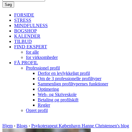
FORSIDE
STRESS
MINDFULNESS
BOGSHOP
KALENDER
TILBUD
FIND EKSPERT
for alle
for virksomheder
FÅ PROFIL
Professionel profil
Derfor en levlykkeligt profil
Om de 3 professionelle profiltyper
Sammenlign profiltypernes funktioner
Optimering
Web- og Skriveskole
Betaling og profilskift
Regler
Opret profil
Hjem
›
Blogs
›
Psykoterapeut København Hanne Christensen's blog