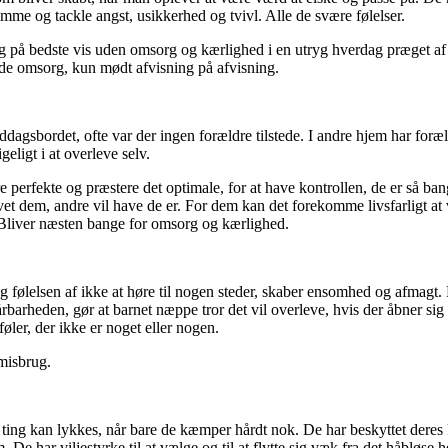
rumme og tackle angst, usikkerhed og tvivl. Alle de svære følelser.
sig på bedste vis uden omsorg og kærlighed i en utryg hverdag præget af
nde omsorg, kun mødt afvisning på afvisning.
ddagsbordet, ofte var der ingen forældre tilstede. I andre hjem har foræ
eligt i at overleve selv.
perfekte og præstere det optimale, for at have kontrollen, de er så ban
 blevet dem, andre vil have de er. For dem kan det forekomme livsfarligt at
 Bliver næsten bange for omsorg og kærlighed.
g følelsen af ikke at høre til nogen steder, skaber ensomhed og afmagt
årbarheden, gør at barnet næppe tror det vil overleve, hvis der åbner si
øler, der ikke er noget eller nogen.
 misbrug.
ing kan lykkes, når bare de kæmper hårdt nok. De har beskyttet deres 
 De har viljestyrke til at vælge og til at flytte sig væk fra det håbløse 