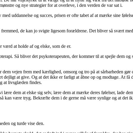
ønstre og nye strategier for at overleve, i den verden de var sat i.
 med uddannelse og succes, prisen er ofte tabet af at mærke sine følels
 og fremmed, de kan jo svigte ligesom forældrene. Det bliver så svært med 
r værd at holde af og elske, som de er.
erapi. Så bliver det psykoterapeuten, der kommer til at spejle dem og s
er dem vejen frem med kærlighed, omsorg og tro på at sårbarheden gør
dejligt at give. Og at det ikke er farligt at åbne op og modtage. At få d
g at livsglæden findes.
 vi lære dem at elske sig selv, lære dem at mærke deres følelser, lade d
så kan være tryg. Bekræfte dem i de gerne må være synlige og at det ikk
heden og turde vise den.