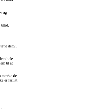
er og
tillid,
tøtte dem i
 dem hele
em til at
em mærke de
e er farligt