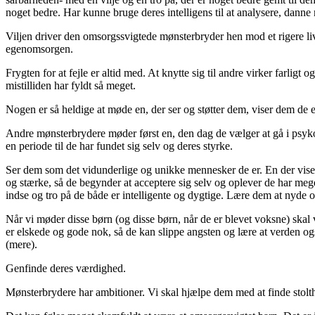
noget bedre. Har kunne bruge deres intelligens til at analysere, danne m
Viljen driver den omsorgssvigtede mønsterbryder hen mod et rigere liv
egenomsorgen.
Frygten for at fejle er altid med. At knytte sig til andre virker farligt
mistilliden har fyldt så meget.
Nogen er så heldige at møde en, der ser og støtter dem, viser dem de e
Andre mønsterbrydere møder først en, den dag de vælger at gå i psykot
en periode til de har fundet sig selv og deres styrke.
Ser dem som det vidunderlige og unikke mennesker de er. En der vis
og stærke, så de begynder at acceptere sig selv og oplever de har meget 
indse og tro på de både er intelligente og dygtige. Lære dem at nyde o
Når vi møder disse børn (og disse børn, når de er blevet voksne) skal
er elskede og gode nok, så de kan slippe angsten og lære at verden og
(mere).
Genfinde deres værdighed.
Mønsterbrydere har ambitioner. Vi skal hjælpe dem med at finde stolt