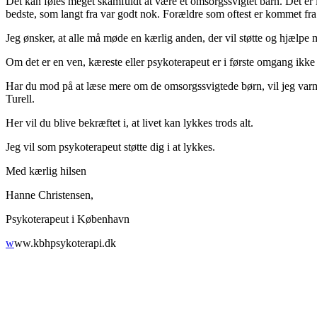
Det kan føles meget skamfuldt at være et omsorgssvigtet barn. Det er ik
bedste, som langt fra var godt nok. Forældre som oftest er kommet fra
Jeg ønsker, at alle må møde en kærlig anden, der vil støtte og hjælpe 
Om det er en ven, kæreste eller psykoterapeut er i første omgang ikke 
Har du mod på at læse mere om de omsorgssvigtede børn, vil jeg var
Turell.
Her vil du blive bekræftet i, at livet kan lykkes trods alt.
Jeg vil som psykoterapeut støtte dig i at lykkes.
Med kærlig hilsen
Hanne Christensen,
Psykoterapeut i København
w
ww.kbhpsykoterapi.dk