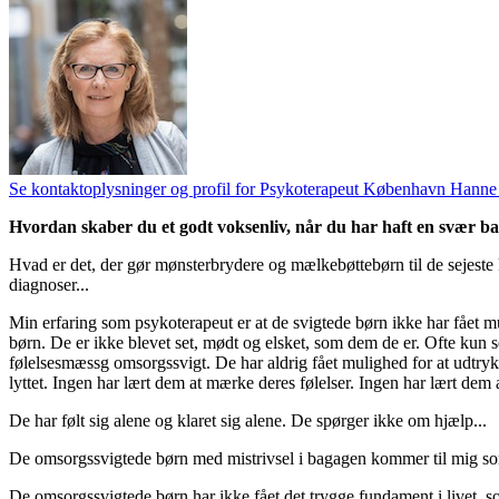
Se kontaktoplysninger og profil for Psykoterapeut København Hanne
Hvordan skaber du et godt voksenliv, når du har haft en svær b
Hvad er det, der gør mønsterbrydere og mælkebøttebørn til de sejest
diagnoser...
Min erfaring som psykoterapeut er at de svigtede børn ikke har fået mul
børn. De er ikke blevet set, mødt og elsket, som dem de er. Ofte kun 
følelsesmæssg omsorgssvigt. De har aldrig fået mulighed for at udtry
lyttet. Ingen har lært dem at mærke deres følelser. Ingen har lært dem 
De har følt sig alene og klaret sig alene. De spørger ikke om hjælp...
De omsorgssvigtede børn med mistrivsel i bagagen kommer til mig som 
De omsorgssvigtede børn har ikke fået det trygge fundament i livet, s