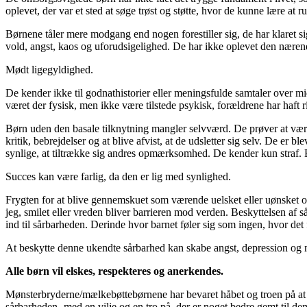
oplevet, der var et sted at søge trøst og støtte, hvor de kunne lære at 
Børnene tåler mere modgang end nogen forestiller sig, de har klaret 
vold, angst, kaos og uforudsigelighed. De har ikke oplevet den nære
Mødt ligegyldighed.
De kender ikke til godnathistorier eller meningsfulde samtaler over mi
været der fysisk, men ikke være tilstede psykisk, forældrene har haft rig
Børn uden den basale tilknytning mangler selvværd. De prøver at være 
kritik, bebrejdelser og at blive afvist, at de udsletter sig selv. De er
synlige, at tiltrække sig andres opmærksomhed. De kender kun straf.
Succes kan være farlig, da den er lig med synlighed.
Frygten for at blive gennemskuet som værende uelsket eller uønsket o
jeg, smilet eller vreden bliver barrieren mod verden. Beskyttelsen af s
ind til sårbarheden. Derinde hvor barnet føler sig som ingen, hvor det f
At beskytte denne ukendte sårbarhed kan skabe angst, depression og
Alle børn vil elskes, respekteres og anerkendes.
Mønsterbryderne/mælkebøttebørnene har bevaret håbet og troen på at t
sårbarheden- med en vilje og en tro på, der er noget bedre gemt til dem.