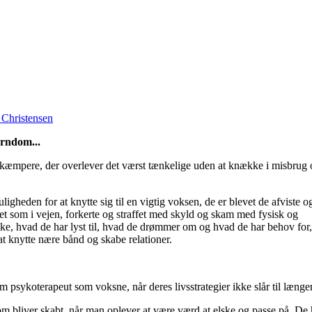
 Christensen
arndom...
e kæmpere, der overlever det værst tænkelige uden at knække i misbrug
igheden for at knytte sig til en vigtig voksen, de er blevet de afviste o
set som i vejen, forkerte og straffet med skyld og skam med fysisk og
kke, hvad de har lyst til, hvad de drømmer om og hvad de har behov for,
at knytte nære bånd og skabe relationer.
psykoterapeut som voksne, når deres livsstrategier ikke slår til længe
om bliver skabt, når man oplever at være værd at elske og passe på. De 