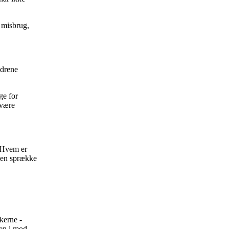
 misbrug,
ldrene
ge for
 være
. Hvem er
g en sprække
kerne -
hen i mod