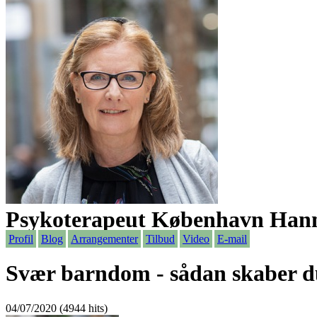
Psykoterapeut København Hann
Profil
Blog
Arrangementer
Tilbud
Video
E-mail
Svær barndom - sådan skaber du
04/07/2020 (4944 hits)