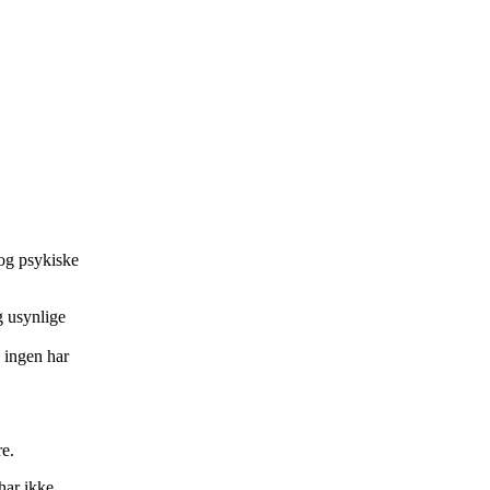
 og psykiske
g usynlige
 ingen har
re.
har ikke