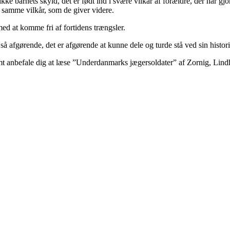
ke barnets skyld, det er født ind i svære vilkår af forældre, der har gjo
 samme vilkår, som de giver videre.
med at komme fri af fortidens trængsler.
så afgørende, det er afgørende at kunne dele og turde stå ved sin histori
mt anbefale dig at læse ”Underdanmarks jægersoldater” af Zornig, Lin