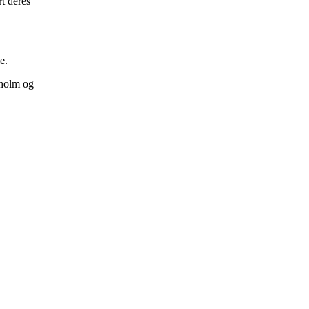
rt deres
e.
dholm og