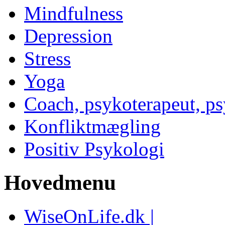
Mindfulness
Depression
Stress
Yoga
Coach, psykoterapeut, p
Konfliktmægling
Positiv Psykologi
Hovedmenu
WiseOnLife.dk |