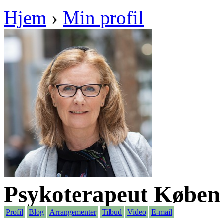
Hjem
›
Min profil
Psykoterapeut Køben
Profil
Blog
Arrangementer
Tilbud
Video
E-mail