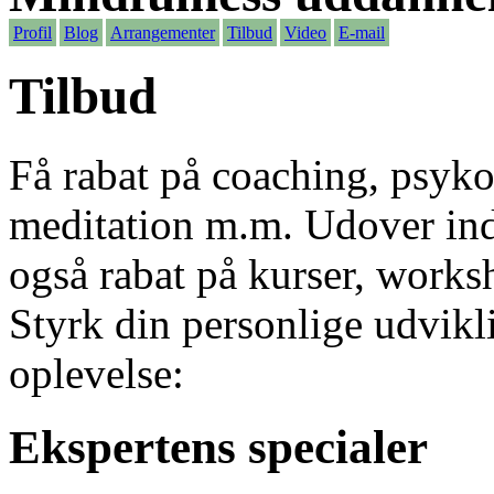
Profil
Blog
Arrangementer
Tilbud
Video
E-mail
Tilbud
Få rabat på coaching, psyko
meditation m.m. Udover indi
også rabat på kurser, worksh
Styrk din personlige udvikli
oplevelse:
Ekspertens specialer