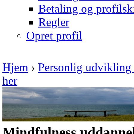
Betaling og profilsk
Regler
Opret profil
Hjem
›
Personlig udvikling 
her
Mindfulness uddanne