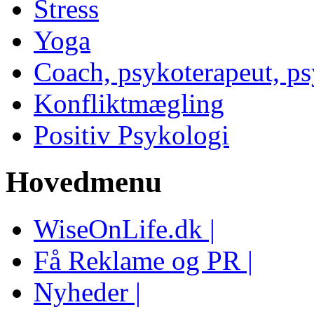
Stress
Yoga
Coach, psykoterapeut, p
Konfliktmægling
Positiv Psykologi
Hovedmenu
WiseOnLife.dk |
Få Reklame og PR |
Nyheder |