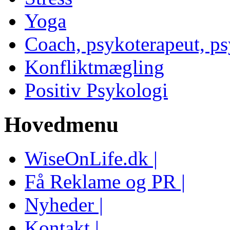
Yoga
Coach, psykoterapeut, p
Konfliktmægling
Positiv Psykologi
Hovedmenu
WiseOnLife.dk |
Få Reklame og PR |
Nyheder |
Kontakt |