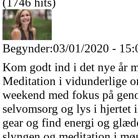
(1746 hits)
Begynder:
03/01/2020 - 15:
Kom godt ind i det nye år 
Meditation i vidunderlige
weekend med fokus på geno
selvomsorg og lys i hjertet 
gear og find energi og glæd
slyngen og meditation i mør