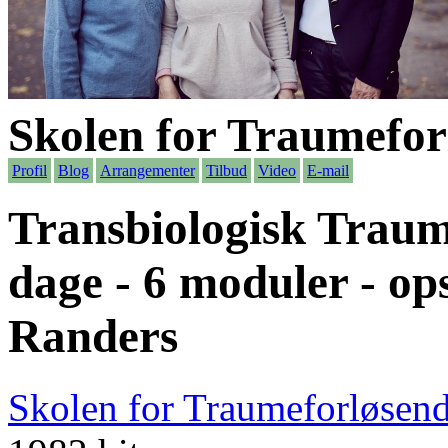
Skolen for Traumefor
Profil
Blog
Arrangementer
Tilbud
Video
E-mail
Transbiologisk Traum
dage - 6 moduler - ops
Randers
Skolen for Traumeforløsend