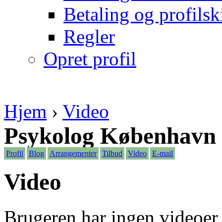
Betaling og profilsk
Regler
Opret profil
Hjem
›
Video
Psykolog København 
Profil
Blog
Arrangementer
Tilbud
Video
E-mail
Video
Brugeren har ingen videoer