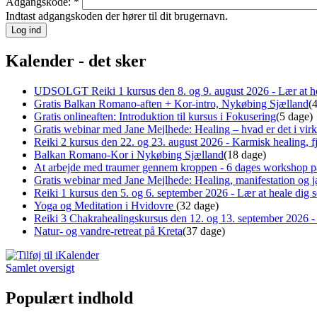
Adgangskode:
*
Indtast adgangskoden der hører til dit brugernavn.
Kalender - det sker
UDSOLGT Reiki 1 kursus den 8. og 9. august 2026 - Lær at he
Gratis Balkan Romano-aften + Kor-intro, Nykøbing Sjælland
(
Gratis onlineaften: Introduktion til kursus i Fokusering
(5 dage)
Gratis webinar med Jane Mejlhede: Healing – hvad er det i virk
Reiki 2 kursus den 22. og 23. august 2026 - Karmisk healing, fj
Balkan Romano-Kor i Nykøbing Sjælland
(18 dage)
At arbejde med traumer gennem kroppen - 6 dages workshop p
Gratis webinar med Jane Mejlhede: Healing, manifestation og ja
Reiki 1 kursus den 5. og 6. september 2026 - Lær at heale dig
Yoga og Meditation i Hvidovre
(32 dage)
Reiki 3 Chakrahealingskursus den 12. og 13. september 2026 - 
Natur- og vandre-retreat på Kreta
(37 dage)
Samlet oversigt
Populært indhold