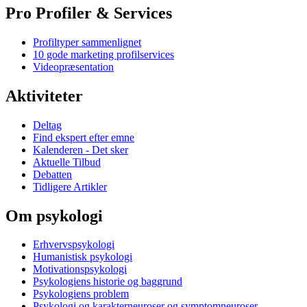
Pro Profiler & Services
Profiltyper sammenlignet
10 gode marketing profilservices
Videopræsentation
Aktiviteter
Deltag
Find ekspert efter emne
Kalenderen - Det sker
Aktuelle Tilbud
Debatten
Tidligere Artikler
Om psykologi
Erhvervspsykologi
Humanistisk psykologi
Motivationspsykologi
Psykologiens historie og baggrund
Psykologiens problem
Psykologi og karakterneuroser og symptomneuroser