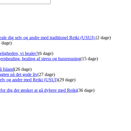
ale dig selv og andre med traditionel Reiki (USUI)
(2 dage)
4 dage)
eligheden, vi healer?
(6 dage)
ernhealing, healing af stress og husrensning
(15 dage)
å Island
(26 dage)
gten på det gode liv
(27 dage)
 selv og andre med Reiki (USUI)
(29 dage)
for dig der ønsker at gå dybere med Reiki
(36 dage)