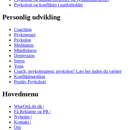
Psykologi og konflikter i parforholdet
Personlig udvikling
Coaching
Psykoterapi
Psykolog
Meditation
Mindfulness
Depression
Stress
Yoga
Coach, psykoterapeut, psykolog? Læs her inden du vælger
Konfliktmægling
Positiv Psykologi
Hovedmenu
WiseOnLife.dk |
Få Reklame og PR |
Nyheder |
Kontakt |
Om