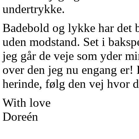
undertrykke.
Badebold og lykke har det b
uden modstand. Set i bakspej
jeg går de veje som yder mi
over den jeg nu engang er! De
herinde, følg den vej hvor 
With love
Doreén
______________________