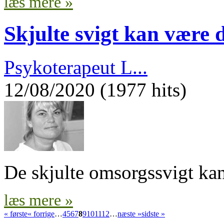
læs mere »
Skjulte svigt kan være 
Psykoterapeut L...
12/08/2020 (1977 hits)
De skjulte omsorgssvigt kan 
læs mere »
« første
« forrige
…
4
5
6
7
8
9
10
11
12
…
næste »
sidste »