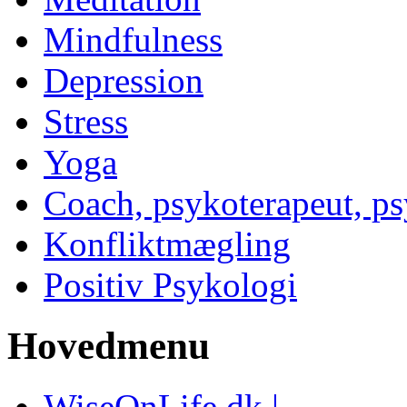
Mindfulness
Depression
Stress
Yoga
Coach, psykoterapeut, p
Konfliktmægling
Positiv Psykologi
Hovedmenu
WiseOnLife.dk |