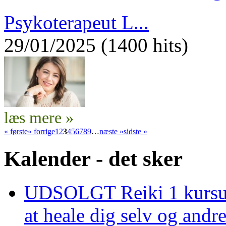
Psykoterapeut L...
29/01/2025 (1400 hits)
læs mere »
« første
« forrige
1
2
3
4
5
6
7
8
9
…
næste »
sidste »
Kalender - det sker
UDSOLGT Reiki 1 kursus 
at heale dig selv og and