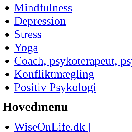
Mindfulness
Depression
Stress
Yoga
Coach, psykoterapeut, p
Konfliktmægling
Positiv Psykologi
Hovedmenu
WiseOnLife.dk |