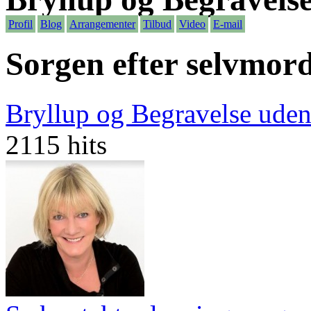
Profil
Blog
Arrangementer
Tilbud
Video
E-mail
Sorgen efter selvmor
Bryllup og Begravelse uden
2115 hits