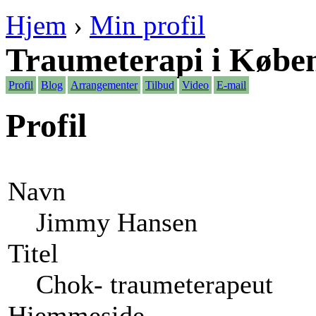
Hjem
›
Min profil
Traumeterapi i Købe
Profil
Blog
Arrangementer
Tilbud
Video
E-mail
Profil
Navn
Jimmy Hansen
Titel
Chok- traumeterapeut
Hjemmeside