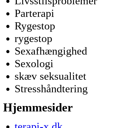
Livsstilsproblemer
Parterapi
Rygestop
rygestop
Sexafhængighed
Sexologi
skæv seksualitet
Stresshåndtering
Hjemmesider
terapi-x.dk