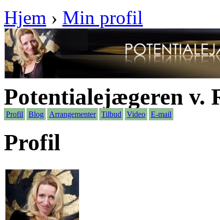
Hjem
›
Min profil
Potentialejægeren v.
Profil
Blog
Arrangementer
Tilbud
Video
E-mail
Profil