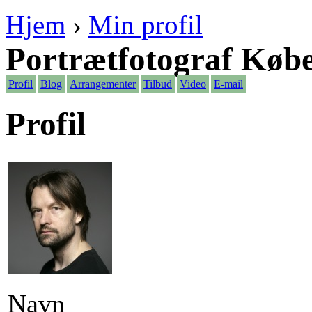
Hjem
›
Min profil
Portrætfotograf Køb
Profil
Blog
Arrangementer
Tilbud
Video
E-mail
Profil
Navn