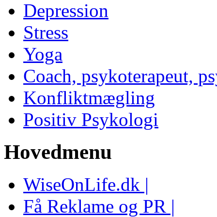
Depression
Stress
Yoga
Coach, psykoterapeut, p
Konfliktmægling
Positiv Psykologi
Hovedmenu
WiseOnLife.dk |
Få Reklame og PR |