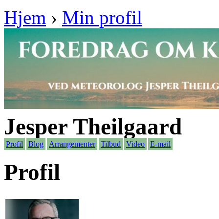
Hjem
›
Min profil
Jesper Theilgaard
Profil
Blog
Arrangementer
Tilbud
Video
E-mail
Profil