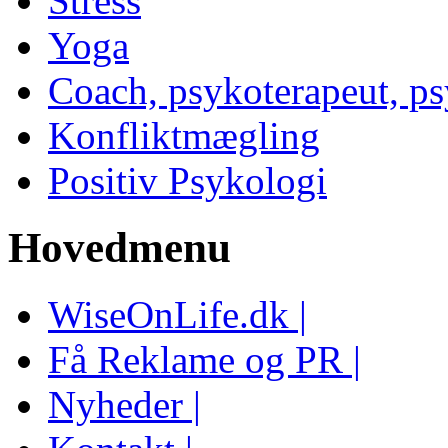
Stress
Yoga
Coach, psykoterapeut, p
Konfliktmægling
Positiv Psykologi
Hovedmenu
WiseOnLife.dk |
Få Reklame og PR |
Nyheder |