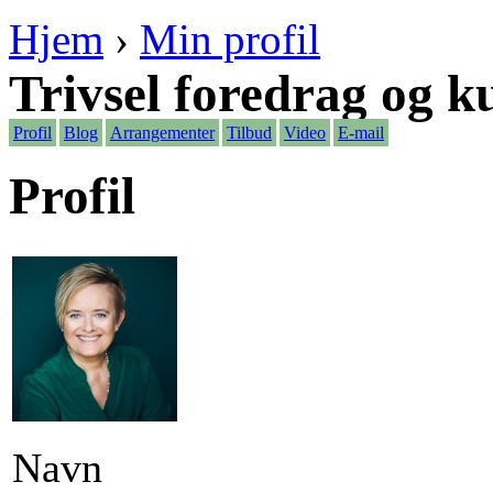
Hjem
›
Min profil
Trivsel foredrag og k
Profil
Blog
Arrangementer
Tilbud
Video
E-mail
Profil
Navn