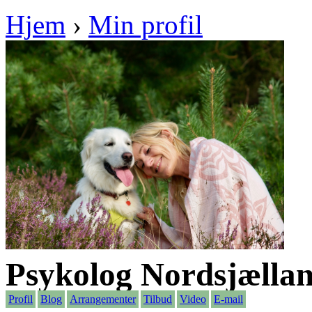
Hjem
›
Min profil
Psykolog Nordsjælla
Profil
Blog
Arrangementer
Tilbud
Video
E-mail