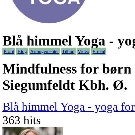
Blå himmel Yoga - yo
Profil
Blog
Arrangementer
Tilbud
Video
E-mail
Mindfulness for børn
Siegumfeldt Kbh. Ø.
Blå himmel Yoga - yoga fo
363 hits