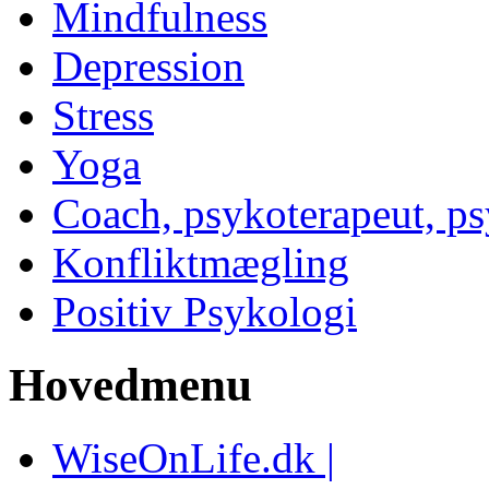
Mindfulness
Depression
Stress
Yoga
Coach, psykoterapeut, p
Konfliktmægling
Positiv Psykologi
Hovedmenu
WiseOnLife.dk |