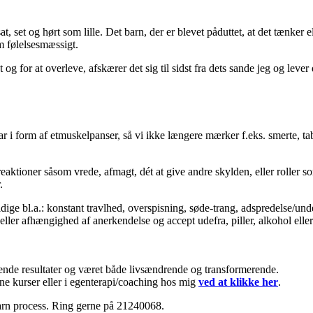
, set og hørt som lille. Det barn, der er blevet påduttet, at det tænker el
om følelsesmæssigt.
g for at overleve, afskærer det sig til sidst fra dets sande jeg og lever 
r i form af etmuskelpanser, så vi ikke længere mærker f.eks. smerte, ta
eaktioner såsom vrede, afmagt, dét at give andre skylden, eller roller so
.
dige bl.a.: konstant travlhed, overspisning, søde-trang, adspredelse/un
eller afhængighed af anerkendelse og accept udefra, piller, alkohol eller
arende resultater og været både livsændrende og transformerende.
ine kurser eller i egenterapi/coaching hos mig
ved at klikke her
.
arn process. Ring gerne på 21240068.