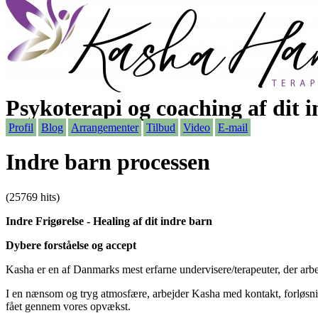
Psykoterapi og coaching af dit 
Profil
Blog
Arrangementer
Tilbud
Video
E-mail
Indre barn processen
(25769 hits)
Indre Frigørelse - Healing af dit indre barn
Dybere forståelse og accept
Kasha er en af Danmarks mest erfarne undervisere/terapeuter, der arb
I en nænsom og tryg atmosfære, arbejder Kasha med kontakt, forløsning
fået gennem vores opvækst.