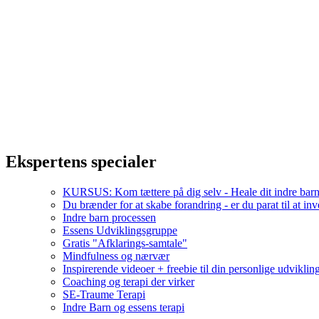
Ekspertens specialer
KURSUS: Kom tættere på dig selv - Heale dit indre barn 
Du brænder for at skabe forandring - er du parat til at inve
Indre barn processen
Essens Udviklingsgruppe
Gratis "Afklarings-samtale"
Mindfulness og nærvær
Inspirerende videoer + freebie til din personlige udviklin
Coaching og terapi der virker
SE-Traume Terapi
Indre Barn og essens terapi