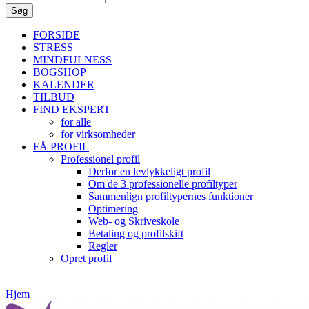
FORSIDE
STRESS
MINDFULNESS
BOGSHOP
KALENDER
TILBUD
FIND EKSPERT
for alle
for virksomheder
FÅ PROFIL
Professionel profil
Derfor en levlykkeligt profil
Om de 3 professionelle profiltyper
Sammenlign profiltypernes funktioner
Optimering
Web- og Skriveskole
Betaling og profilskift
Regler
Opret profil
Hjem