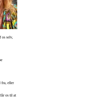
 os selv,
pe
fra, eller
år os til at