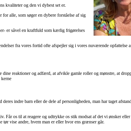
ns kvaliteter og den vi dybest set er.
r for alle, som søger en dybere forståelse af sig
 er- er såvel en kraftfuld som kærlig frigørelses
delser fra vores fortid ofte afspejler sig i vores nuværende opfattelse af
e dine reaktioner og adfærd, at afvikle gamle roller og mønstre, at drop
e kerne
deres indre barn eller de dele af personligheden, man har taget afstand 
v. Får os til at reagere og udtrykke os stik modsat af det vi ønsker eller f
ikke tør vise andre, hvem man er eller hvor ens grænser går.