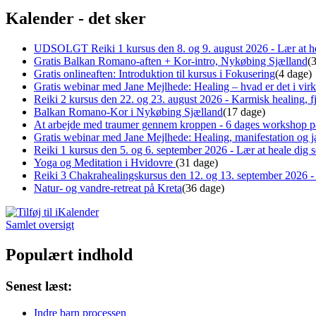
Kalender - det sker
UDSOLGT Reiki 1 kursus den 8. og 9. august 2026 - Lær at he
Gratis Balkan Romano-aften + Kor-intro, Nykøbing Sjælland
(
Gratis onlineaften: Introduktion til kursus i Fokusering
(4 dage)
Gratis webinar med Jane Mejlhede: Healing – hvad er det i virk
Reiki 2 kursus den 22. og 23. august 2026 - Karmisk healing, fj
Balkan Romano-Kor i Nykøbing Sjælland
(17 dage)
At arbejde med traumer gennem kroppen - 6 dages workshop p
Gratis webinar med Jane Mejlhede: Healing, manifestation og ja
Reiki 1 kursus den 5. og 6. september 2026 - Lær at heale dig
Yoga og Meditation i Hvidovre
(31 dage)
Reiki 3 Chakrahealingskursus den 12. og 13. september 2026 - 
Natur- og vandre-retreat på Kreta
(36 dage)
Samlet oversigt
Populært indhold
Senest læst:
Indre barn processen