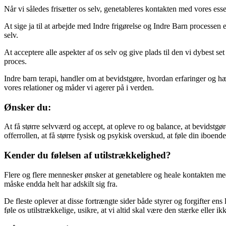
Når vi således frisætter os selv, genetableres kontakten med vores esse
At sige ja til at arbejde med Indre frigørelse og Indre Barn processen e
selv.
At acceptere alle aspekter af os selv og give plads til den vi dybest set
proces.
Indre barn terapi, handler om at bevidstgøre, hvordan erfaringer og hæn
vores relationer og måder vi agerer på i verden.
Ønsker du:
At få større selvværd og accept, at opleve ro og balance, at bevidstgør
offerrollen, at få større fysisk og psykisk overskud, at føle din iboend
Kender du følelsen af utilstrækkelighed?
Flere og flere mennesker ønsker at genetablere og heale kontakten med 
måske endda helt har adskilt sig fra.
De fleste oplever at disse fortrængte sider både styrer og forgifter ens li
føle os utilstrækkelige, usikre, at vi altid skal være den stærke eller 