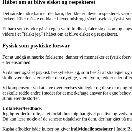
Håbet om at blive elsket og respekteret
Det sårede indre barn er det barn, der ikke er blevet respekteret, værdsat
forkert. Eller måske endda er blevet misbrugt såvel psykisk, fysisk s
Et barn som tvivler på sin egen værdifuldhed, føler sig ensom og angst o
videre i et ”falskt jeg” i håbet om at blive elsket og respekteret.
Fysisk som psykiske forsvar
For at undgå at mærke følelserne, danner vi mennesker et fysisk forsva
eller ensomhed.
Vi danner også et psykisk beskyttelseslag, som består af strategier og r
skulle være den stærke eller den dygtige, være tyran, redder eller offer
Vi kompenserer ved at lave overlevelses strategier og disse er mangfol
at skulle redde andre i stedet for at mærke/tage ansvar for egne behov 
stimulerende stoffer.
Udtalelser/feedback
Jeg hører derfor ofte, at et forløb hos mig har givet positive og vedv
Du kan læse nogle af de seneste udtalelser fra dem, der har gået på m
Kasha afholder både kurser og giver
individuelle sessioner
i Indre B