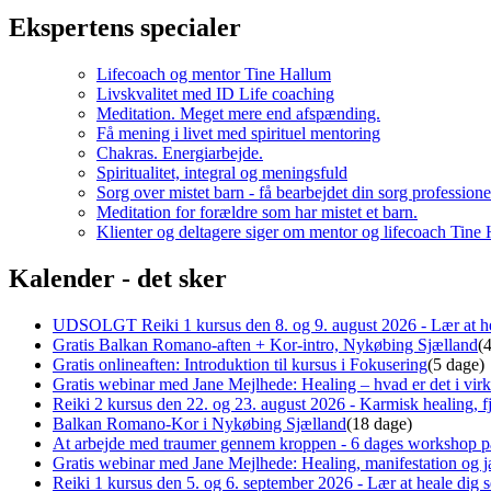
Ekspertens specialer
Lifecoach og mentor Tine Hallum
Livskvalitet med ID Life coaching
Meditation. Meget mere end afspænding.
Få mening i livet med spirituel mentoring
Chakras. Energiarbejde.
Spiritualitet, integral og meningsfuld
Sorg over mistet barn - få bearbejdet din sorg professione
Meditation for forældre som har mistet et barn.
Klienter og deltagere siger om mentor og lifecoach Tine
Kalender - det sker
UDSOLGT Reiki 1 kursus den 8. og 9. august 2026 - Lær at he
Gratis Balkan Romano-aften + Kor-intro, Nykøbing Sjælland
(
Gratis onlineaften: Introduktion til kursus i Fokusering
(5 dage)
Gratis webinar med Jane Mejlhede: Healing – hvad er det i virk
Reiki 2 kursus den 22. og 23. august 2026 - Karmisk healing, fj
Balkan Romano-Kor i Nykøbing Sjælland
(18 dage)
At arbejde med traumer gennem kroppen - 6 dages workshop p
Gratis webinar med Jane Mejlhede: Healing, manifestation og ja
Reiki 1 kursus den 5. og 6. september 2026 - Lær at heale dig