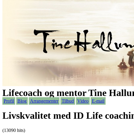
Lifecoach og mentor Tine Hallu
Profil
Blog
Arrangementer
Tilbud
Video
E-mail
Livskvalitet med ID Life coachi
(13090 hits)