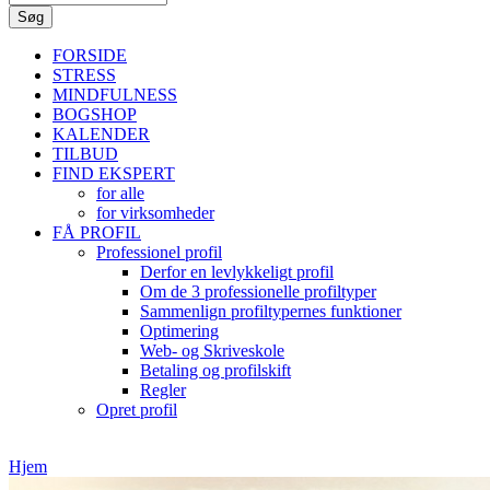
FORSIDE
STRESS
MINDFULNESS
BOGSHOP
KALENDER
TILBUD
FIND EKSPERT
for alle
for virksomheder
FÅ PROFIL
Professionel profil
Derfor en levlykkeligt profil
Om de 3 professionelle profiltyper
Sammenlign profiltypernes funktioner
Optimering
Web- og Skriveskole
Betaling og profilskift
Regler
Opret profil
Hjem