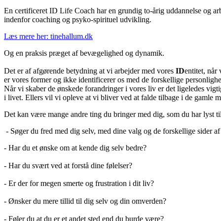
En certificeret ID Life Coach har en grundig to-årig uddannelse og ar
indenfor coaching og psyko-spirituel udvikling.
Læs mere her: tinehallum.dk
Og en praksis præget af bevægelighed og dynamik.
Det er af afgørende betydning at vi arbejder med vores
ID
entitet, når
er vores former og ikke identificerer os med de forskellige personlig
Når vi skaber de ønskede forandringer i vores liv er det ligeledes vigt
i livet. Ellers vil vi opleve at vi bliver ved at falde tilbage i de gamle 
Det kan være mange andre ting du bringer med dig, som du har lyst til
- Søger du fred med dig selv, med dine valg og de forskellige sider af
- Har du et ønske om at kende dig selv bedre?
- Har du svært ved at forstå dine følelser?
- Er der for megen smerte og frustration i dit liv?
- Ønsker du mere tillid til dig selv og din omverden?
- Føler du at du er et andet sted end du burde være?