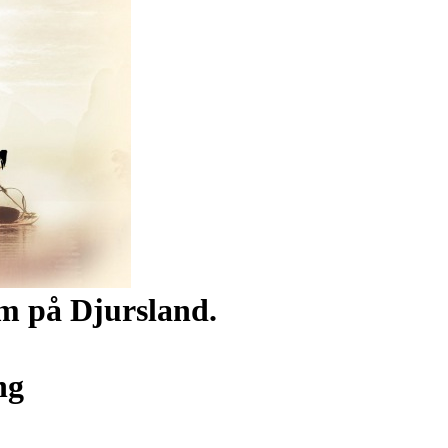
m på Djursland.
ng