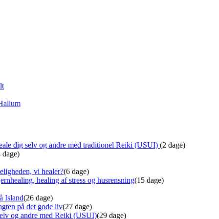
lt
 Hallum
ale dig selv og andre med traditionel Reiki (USUI)
(2 dage)
4 dage)
eligheden, vi healer?
(6 dage)
ernhealing, healing af stress og husrensning
(15 dage)
å Island
(26 dage)
gten på det gode liv
(27 dage)
 selv og andre med Reiki (USUI)
(29 dage)