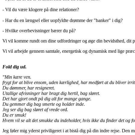
- Vil du være klogere på dine relationer?
- Har du en længsel eller uopfyldte drømme der "banker" i dig?
- Hvilke overbevisninger bærer du på?
Vi vil komme rundt om dine udfordringer og øge din bevidsthed, dit p
Vi vil arbejde gennem samtale, energetisk og dynamisk med lige præcis 
Fold dig ud.
"Min kære ven.
frygt for at blive ensom, uden kærlighed, har medført at du bliver irr
Du dømmer, har resigneret.
Utallige afvisninger har bragt dig hertil, bag sløret.
Det har gjort ondt på dig alt for mange gange.
Du gemmer dig bag smerte og holder inde.
Jeg ser dig bag sløret af vrede ord.
Du er smuk!
Hvem vil se alt det smukke du indeholder, hvis ikke du finder det og f
Jeg føler mig yderst priviligeret i at bistå dig på din indre rejse. Den