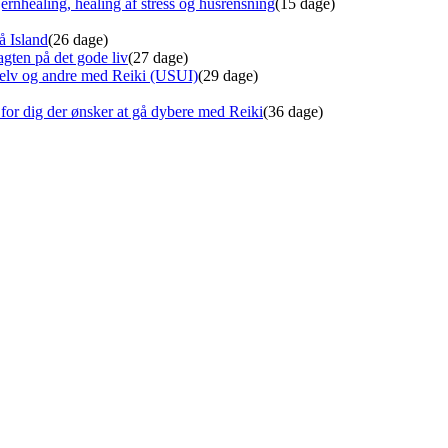
ernhealing, healing af stress og husrensning
(15 dage)
å Island
(26 dage)
gten på det gode liv
(27 dage)
 selv og andre med Reiki (USUI)
(29 dage)
for dig der ønsker at gå dybere med Reiki
(36 dage)