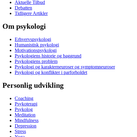
Aktuelle Tilbud
Debatten
Tidligere Artikler
Om psykologi
Erhvervspsykologi
Humanistisk psykologi
Motivationspsykologi
Psykologiens historie og baggrund
Psykologiens problem
Psykologi og karakterneuroser og symptomneuroser
Psykologi og konflikter i parforholdet
Personlig udvikling
Coaching
Psykoterapi
Psykolog
Meditation
Mindfulness
Depression
Stress
Yoga