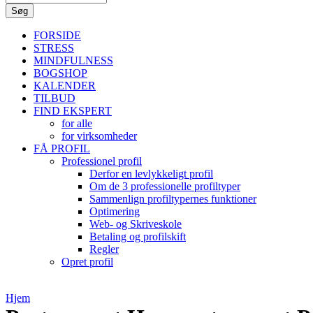
FORSIDE
STRESS
MINDFULNESS
BOGSHOP
KALENDER
TILBUD
FIND EKSPERT
for alle
for virksomheder
FÅ PROFIL
Professionel profil
Derfor en levlykkeligt profil
Om de 3 professionelle profiltyper
Sammenlign profiltypernes funktioner
Optimering
Web- og Skriveskole
Betaling og profilskift
Regler
Opret profil
Hjem