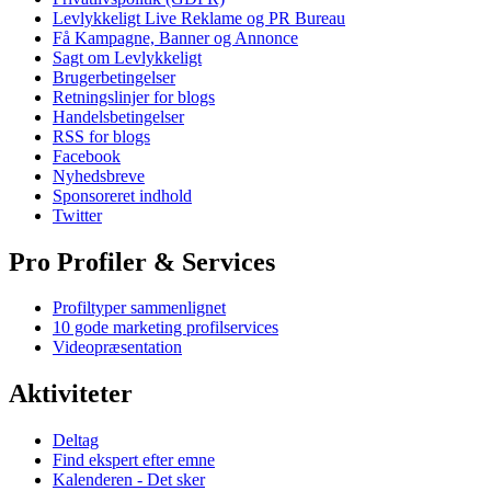
Levlykkeligt Live Reklame og PR Bureau
Få Kampagne, Banner og Annonce
Sagt om Levlykkeligt
Brugerbetingelser
Retningslinjer for blogs
Handelsbetingelser
RSS for blogs
Facebook
Nyhedsbreve
Sponsoreret indhold
Twitter
Pro Profiler & Services
Profiltyper sammenlignet
10 gode marketing profilservices
Videopræsentation
Aktiviteter
Deltag
Find ekspert efter emne
Kalenderen - Det sker