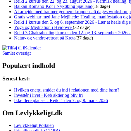
Reiki 2 kursus den 22. og 23. august 2026 - Karmisk healing, fj
Balkan Romano-Kor i Nykøbing Sjælland
(18 dage)
At arbejde med traumer gennem kroppen - 6 dages workshop p
Gratis webinar med Jane Mejlhede: Healing, manifestation og ja
Reiki 1 kursus den 5. og 6. september 2026 - Lær at heale dig
Yoga og Meditation i Hvidovre
(32 dage)
Reiki 3 Chakrahealingskursus den 12. og 13. september 2026 - 
Natur- og vandre-retreat på Kreta
(37 dage)
Samlet oversigt
Populært indhold
Senest læst:
Hvilken energi smider du ind i relationen med dine børn?
Investér i livet - Køb aktier og bliv fri
Ikke flere pladser - Reiki 1 den 7. og 8. marts 2026
Om Levlykkeligt.dk
Levlykkeligt Portalen
Privatlivspolitik (GDPR)