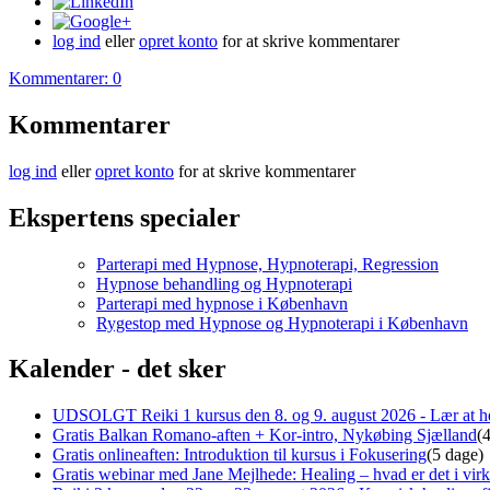
log ind
eller
opret konto
for at skrive kommentarer
Kommentarer: 0
Kommentarer
log ind
eller
opret konto
for at skrive kommentarer
Ekspertens specialer
Parterapi med Hypnose, Hypnoterapi, Regression
Hypnose behandling og Hypnoterapi
Parterapi med hypnose i København
Rygestop med Hypnose og Hypnoterapi i København
Kalender - det sker
UDSOLGT Reiki 1 kursus den 8. og 9. august 2026 - Lær at he
Gratis Balkan Romano-aften + Kor-intro, Nykøbing Sjælland
(
Gratis onlineaften: Introduktion til kursus i Fokusering
(5 dage)
Gratis webinar med Jane Mejlhede: Healing – hvad er det i virk