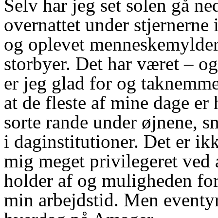
Selv har jeg set solen gå ne
overnattet under stjernerne 
og oplevet menneskemyldere
storbyer. Det har været – og 
er jeg glad for og taknemmel
at de fleste af mine dage e
sorte rande under øjnene, s
i daginstitutioner. Det er ikk
mig meget privilegeret ved a
holder af og muligheden for
min arbejdstid. Men eventyr,