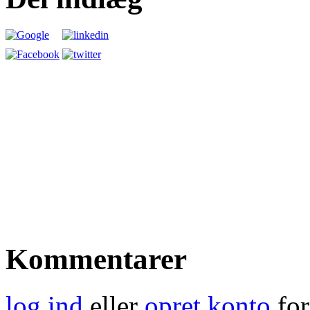
Kommentarer
log ind
eller
opret konto
for