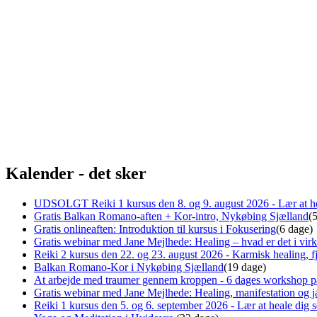
Kalender - det sker
UDSOLGT Reiki 1 kursus den 8. og 9. august 2026 - Lær at he
Gratis Balkan Romano-aften + Kor-intro, Nykøbing Sjælland
(
Gratis onlineaften: Introduktion til kursus i Fokusering
(6 dage)
Gratis webinar med Jane Mejlhede: Healing – hvad er det i virk
Reiki 2 kursus den 22. og 23. august 2026 - Karmisk healing, fj
Balkan Romano-Kor i Nykøbing Sjælland
(19 dage)
At arbejde med traumer gennem kroppen - 6 dages workshop p
Gratis webinar med Jane Mejlhede: Healing, manifestation og ja
Reiki 1 kursus den 5. og 6. september 2026 - Lær at heale dig