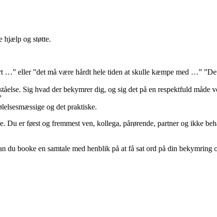
e hjælp og støtte.
vært …” eller ”det må være hårdt hele tiden at skulle kæmpe med …” ”De
åelse. Sig hvad der bekymrer dig, og sig det på en respektfuld måde v
…”
følelsesmæssige og det praktiske.
. Du er først og fremmest ven, kollega, pårørende, partner og ikke beh
n du booke en samtale med henblik på at få sat ord på din bekymring o