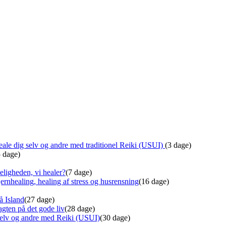
ale dig selv og andre med traditionel Reiki (USUI)
(3 dage)
5 dage)
eligheden, vi healer?
(7 dage)
ernhealing, healing af stress og husrensning
(16 dage)
å Island
(27 dage)
gten på det gode liv
(28 dage)
 selv og andre med Reiki (USUI)
(30 dage)