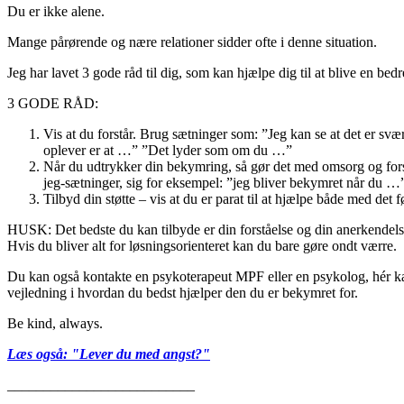
Du er ikke alene.
Mange pårørende og nære relationer sidder ofte i denne situation.
Jeg har lavet 3 gode råd til dig, som kan hjælpe dig til at blive en bedr
3 GODE RÅD:
Vis at du forstår. Brug sætninger som: ”Jeg kan se at det er s
oplever er at …” ”Det lyder som om du …”
Når du udtrykker din bekymring, så gør det med omsorg og forst
jeg-sætninger, sig for eksempel: ”jeg bliver bekymret når du 
Tilbyd din støtte – vis at du er parat til at hjælpe både med det 
HUSK: Det bedste du kan tilbyde er din forståelse og din anerkendelse
Hvis du bliver alt for løsningsorienteret kan du bare gøre ondt værre.
Du kan også kontakte en psykoterapeut MPF eller en psykolog, hér ka
vejledning i hvordan du bedst hjælper den du er bekymret for.
Be kind, always.
Læs også: "Lever du med angst?"
__________________________