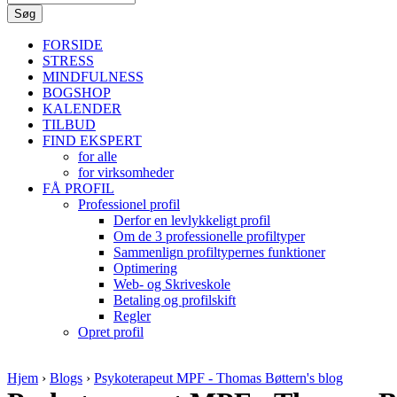
FORSIDE
STRESS
MINDFULNESS
BOGSHOP
KALENDER
TILBUD
FIND EKSPERT
for alle
for virksomheder
FÅ PROFIL
Professionel profil
Derfor en levlykkeligt profil
Om de 3 professionelle profiltyper
Sammenlign profiltypernes funktioner
Optimering
Web- og Skriveskole
Betaling og profilskift
Regler
Opret profil
Hjem
›
Blogs
›
Psykoterapeut MPF - Thomas Bøttern's blog