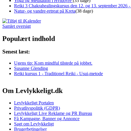
Yoga og Meditation i Hvidovre
(33 dage)
Reiki 3 Chakrahealingskursus den 12. og 13. september 2026 - 
Natur- og vandre-retreat på Kreta
(38 dage)
Samlet oversigt
Populært indhold
Senest læst:
Ugens tip: Kom mindful tilstede på jobbet.
Susanne Glending
Reiki kursus 1 - Traditionel Reiki - Usui-metode
Om Levlykkeligt.dk
Levlykkeligt Portalen
Privatlivspolitik (GDPR)
Levlykkeligt Live Reklame og PR Bureau
Få Kampagne, Banner og Annonce
Sagt om Levlykkeligt
Brugerbetingelser