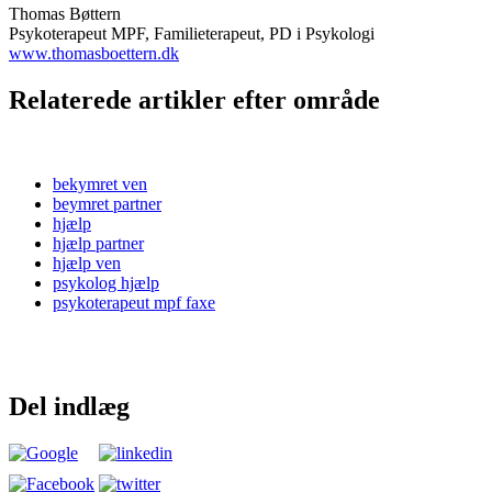
Thomas Bøttern
Psykoterapeut MPF, Familieterapeut, PD i Psykologi
www.thomasboettern.dk
Relaterede artikler efter område
bekymret ven
beymret partner
hjælp
hjælp partner
hjælp ven
psykolog hjælp
psykoterapeut mpf faxe
Del indlæg