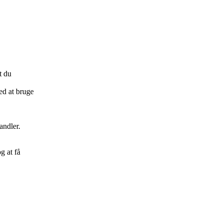
t du
ed at bruge
andler.
g at få