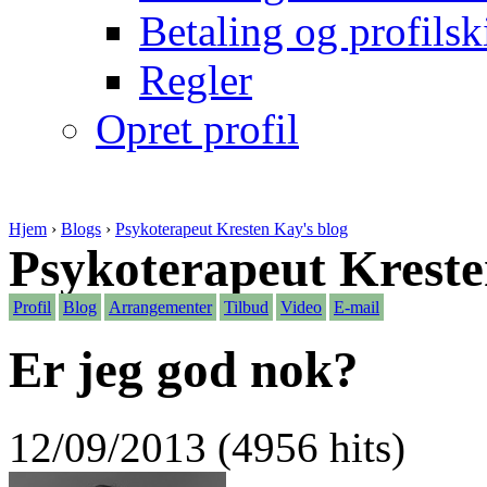
Betaling og profilsk
Regler
Opret profil
Hjem
›
Blogs
›
Psykoterapeut Kresten Kay's blog
Psykoterapeut Krest
Profil
Blog
Arrangementer
Tilbud
Video
E-mail
Er jeg god nok?
12/09/2013 (4956 hits)