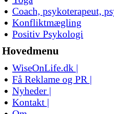
Coach, psykoterapeut, p
Konfliktmægling
Positiv Psykologi
Hovedmenu
WiseOnLife.dk |
Få Reklame og PR |
Nyheder |
Kontakt |
Om