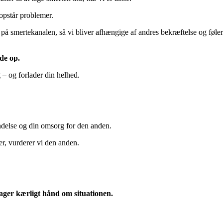
 opstår problemer.
ind på smertekanalen, så vi bliver afhængige af andres bekræftelse og føle
lde op.
 – og forlader din helhed.
ndelse og din omsorg for den anden.
er, vurderer vi den anden.
 tager kærligt hånd om
situationen.