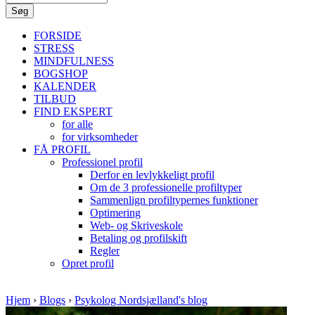
FORSIDE
STRESS
MINDFULNESS
BOGSHOP
KALENDER
TILBUD
FIND EKSPERT
for alle
for virksomheder
FÅ PROFIL
Professionel profil
Derfor en levlykkeligt profil
Om de 3 professionelle profiltyper
Sammenlign profiltypernes funktioner
Optimering
Web- og Skriveskole
Betaling og profilskift
Regler
Opret profil
Hjem
›
Blogs
›
Psykolog Nordsjælland's blog