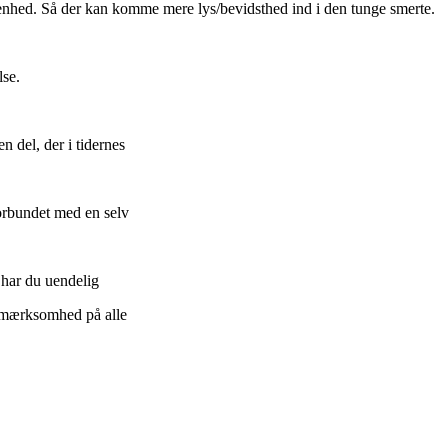
benhed.
Så der kan komme mere lys/bevidsthed ind i den tunge smerte.
lse.
en del, der i tidernes
forbundet med en selv
, har du uendelig
opmærksomhed på alle