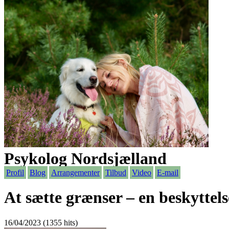
Psykolog Nordsjælland
Profil
Blog
Arrangementer
Tilbud
Video
E-mail
At sætte grænser – en beskyttelse
16/04/2023 (1355 hits)