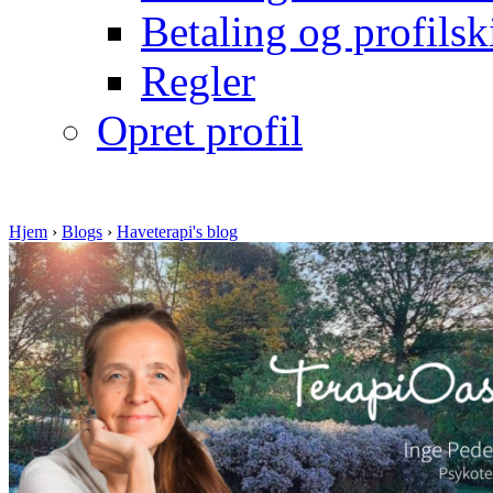
Betaling og profilsk
Regler
Opret profil
Hjem
›
Blogs
›
Haveterapi's blog