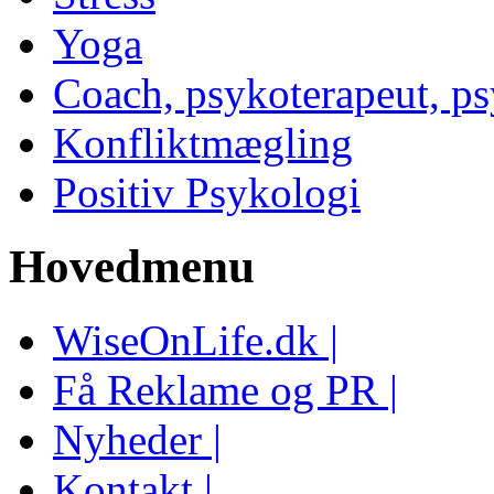
Yoga
Coach, psykoterapeut, p
Konfliktmægling
Positiv Psykologi
Hovedmenu
WiseOnLife.dk |
Få Reklame og PR |
Nyheder |
Kontakt |