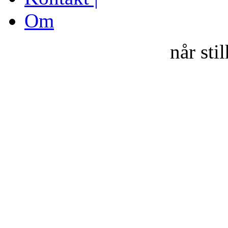
Om
når sti