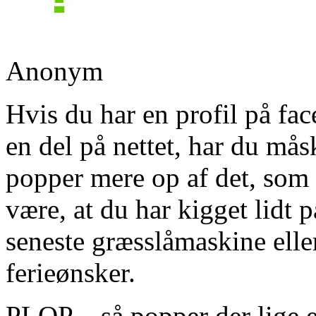
Anonym
Hvis du har en profil på face
en del på nettet, har du mås
popper mere op af det, som 
være, at du har kigget lidt p
seneste græsslåmaskine elle
ferieønsker.
PLOP – så popper der lige 