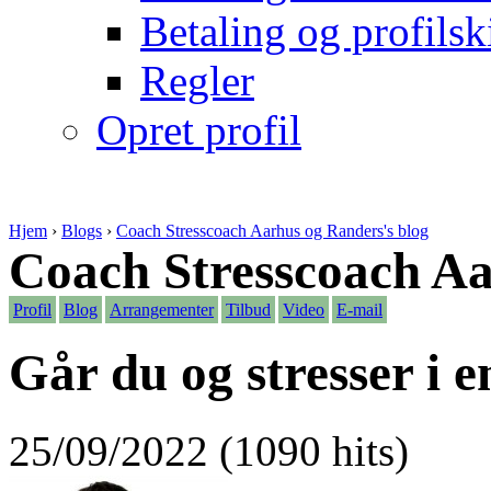
Betaling og profilsk
Regler
Opret profil
Hjem
›
Blogs
›
Coach Stresscoach Aarhus og Randers's blog
Coach Stresscoach A
Profil
Blog
Arrangementer
Tilbud
Video
E-mail
Går du og stresser i e
25/09/2022 (1090 hits)