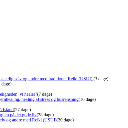
ale dig selv og andre med traditionel Reiki (USUI)
(3 dage)
5 dage)
eligheden, vi healer?
(7 dage)
ernhealing, healing af stress og husrensning
(16 dage)
å Island
(27 dage)
gten på det gode liv
(28 dage)
 selv og andre med Reiki (USUI)
(30 dage)