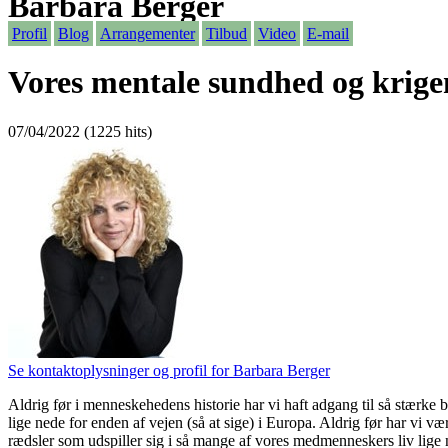
Barbara Berger
Profil
Blog
Arrangementer
Tilbud
Video
E-mail
Vores mentale sundhed og krige
07/04/2022 (1225 hits)
Se kontaktoplysninger og profil for Barbara Berger
Aldrig før i menneskehedens historie har vi haft adgang til så stærke b
lige nede for enden af vejen (så at sige) i Europa. Aldrig før har vi vær
rædsler som udspiller sig i så mange af vores medmenneskers liv lige nu