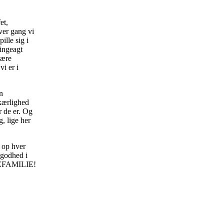
et,
hver gang vi
ille sig i
ringeagt
være
vi er i
n
 kærlighed
 de er. Og
, lige her
 op hver
 godhed i
SKEFAMILIE!