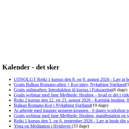
Kalender - det sker
UDSOLGT Reiki 1 kursus den 8. og 9. august 2026 - Lær at he
Gratis Balkan Romano-aften + Kor-intro, Nykøbing Sjælland
(
Gratis onlineaften: Introduktion til kursus i Fokusering
(6 dage)
Gratis webinar med Jane Mejlhede: Healing – hvad er det i virk
Reiki 2 kursus den 22. og 23. august 2026 - Karmisk healing, fj
Balkan Romano-Kor i Nykøbing Sjælland
(19 dage)
At arbejde med traumer gennem kroppen - 6 dages workshop p
Gratis webinar med Jane Mejlhede: Healing, manifestation og ja
Reiki 1 kursus den 5. og 6. september 2026 - Lær at heale dig
Yoga og Meditation i Hvidovre
(33 dage)