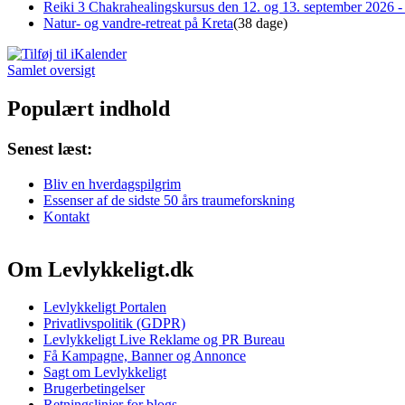
Reiki 3 Chakrahealingskursus den 12. og 13. september 2026 - 
Natur- og vandre-retreat på Kreta
(38 dage)
Samlet oversigt
Populært indhold
Senest læst:
Bliv en hverdagspilgrim
Essenser af de sidste 50 års traumeforskning
Kontakt
Om Levlykkeligt.dk
Levlykkeligt Portalen
Privatlivspolitik (GDPR)
Levlykkeligt Live Reklame og PR Bureau
Få Kampagne, Banner og Annonce
Sagt om Levlykkeligt
Brugerbetingelser
Retningslinjer for blogs