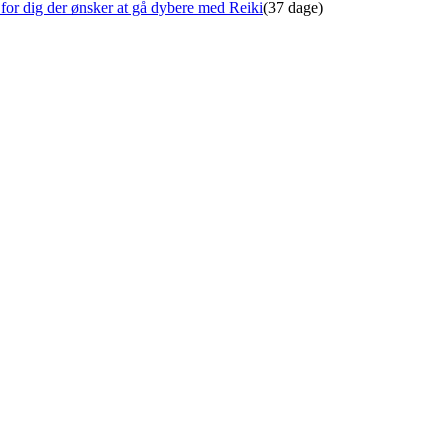
for dig der ønsker at gå dybere med Reiki
(37 dage)