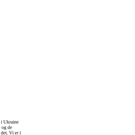
r i Ukraine
e og de
det. Vi er i