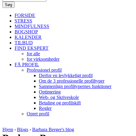
FORSIDE
STRESS
MINDFULNESS
BOGSHOP
KALENDER
TILBUD
FIND EKSPERT
for alle
for virksomheder
FÅ PROFIL
Professionel profil
Derfor en levlykkeligt profil
Om de 3 professionelle profiltyper
Sammenlign profiltypernes funktioner
Optimering
Web- og Skriveskole
Betaling og profilskift
Regler
Opret profil
Hjem
›
Blogs
›
Barbara Berger's blog