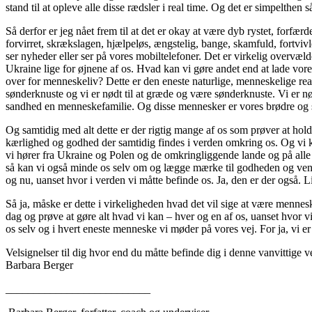
stand til at opleve alle disse rædsler i real time. Og det er simpelth
Så derfor er jeg nået frem til at det er okay at være dyb rystet, forfærd
forvirret, skrækslagen, hjælpeløs, ængstelig, bange, skamfuld, fortvivl
ser nyheder eller ser på vores mobiltelefoner. Det er virkelig overvæl
Ukraine lige for øjnene af os. Hvad kan vi gøre andet end at lade vor
over for menneskeliv? Dette er den eneste naturlige, menneskelige re
sønderknuste og vi er nødt til at græde og være sønderknuste. Vi er nød
sandhed en menneskefamilie. Og disse mennesker er vores brødre og s
Og samtidig med alt dette er der rigtig mange af os som prøver at ho
kærlighed og godhed der samtidig findes i verden omkring os. Og vi k
vi hører fra Ukraine og Polen og de omkringliggende lande og på all
så kan vi også minde os selv om og lægge mærke til godheden og ven
og nu, uanset hvor i verden vi måtte befinde os. Ja, den er der også. L
Så ja, måske er dette i virkeligheden hvad det vil sige at være menn
dag og prøve at gøre alt hvad vi kan – hver og en af os, uanset hvor 
os selv og i hvert eneste menneske vi møder på vores vej. For 
Velsignelser til dig hvor end du måtte befinde dig i denne vanvittige v
Barbara Berger
__________________________