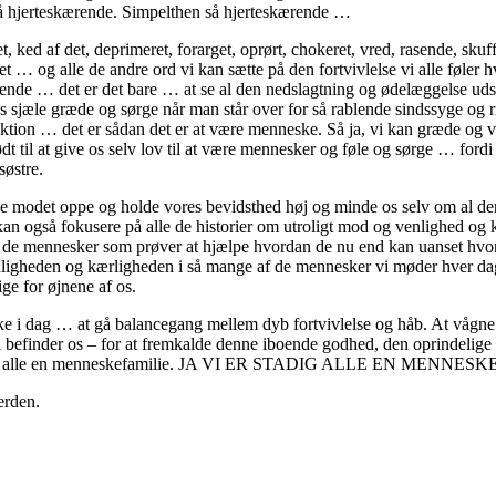
en så hjerteskærende. Simpelthen så hjerteskærende …
et, ked af det, deprimeret, forarget, oprørt, chokeret, vred, rasende, skuff
et … og alle de andre ord vi kan sætte på den fortvivlelse vi alle føler 
dende … det er det bare … at se al den nedslagtning og ødelæggelse udsp
es sjæle græde og sørge når man står over for så rablende sindssyge og 
aktion … det er sådan det er at være menneske. Så ja, vi kan græde og 
t til at give os selv lov til at være mennesker og føle og sørge … fordi 
østre.
lde modet oppe og holde vores bevidsthed høj og minde os selv om al de
an også fokusere på alle de historier om utroligt mod og venlighed og
e de mennesker som prøver at hjælpe hvordan de nu end kan uanset hvor
ligheden og kærligheden i så mange af de mennesker vi møder hver dag
ige for øjnene af os.
eske i dag … at gå balancegang mellem dyb fortvivlelse og håb. At vågne
vi befinder os – for at fremkalde denne iboende godhed, den oprindelige
ja, vi er alle en menneskefamilie. JA VI ER STADIG ALLE EN MENNE
erden.