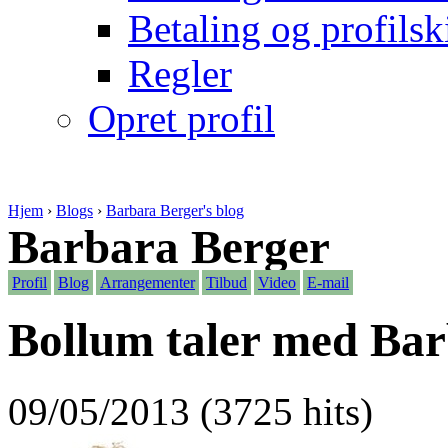
Betaling og profilsk
Regler
Opret profil
Hjem
›
Blogs
›
Barbara Berger's blog
Barbara Berger
Profil
Blog
Arrangementer
Tilbud
Video
E-mail
Bollum taler med Bar
09/05/2013 (3725 hits)