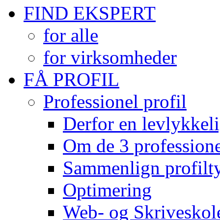
FIND EKSPERT
for alle
for virksomheder
FÅ PROFIL
Professionel profil
Derfor en levlykkeli
Om de 3 professionel
Sammenlign profilty
Optimering
Web- og Skriveskol