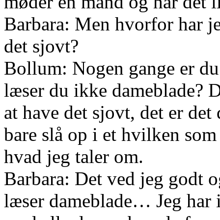
møder en mand og har det li
Barbara: Men hvorfor har je
det sjovt?
Bollum: Nogen gange er du 
læser du ikke dameblade? Du
at have det sjovt, det er d
bare slå op i et hvilken som
hvad jeg taler om.
Barbara: Det ved jeg godt og
læser dameblade… Jeg har ik