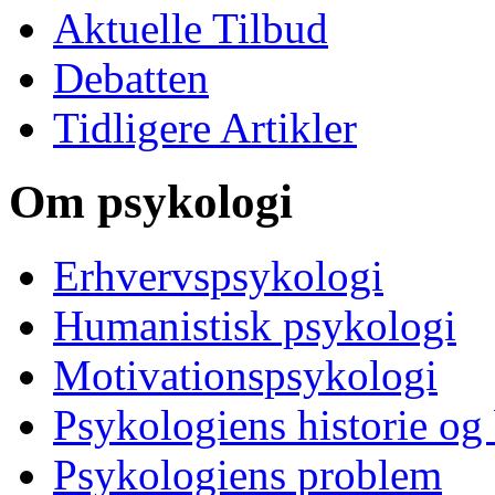
Aktuelle Tilbud
Debatten
Tidligere Artikler
Om psykologi
Erhvervspsykologi
Humanistisk psykologi
Motivationspsykologi
Psykologiens historie og
Psykologiens problem