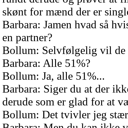
skønt for mænd der er singl
Barbara: Jamen hvad så hvis
en partner?
Bollum: Selvfølgelig vil de 
Barbara: Alle 51%?
Bollum: Ja, alle 51%...
Barbara: Siger du at der ikk
derude som er glad for at v
Bollum: Det tvivler jeg stær
Barbara: Men du kan ikke v