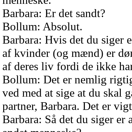
Barbara: Er det sandt?
Bollum: Absolut.
Barbara: Hvis det du siger e
af kvinder (og mænd) er døm
af deres liv fordi de ikke ha
Bollum: Det er nemlig rigtig
ved med at sige at du skal g
partner, Barbara. Det er vigt
Barbara: Så det du siger er 