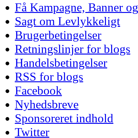
Få Kampagne, Banner o
Sagt om Levlykkeligt
Brugerbetingelser
Retningslinjer for blogs
Handelsbetingelser
RSS for blogs
Facebook
Nyhedsbreve
Sponsoreret indhold
Twitter