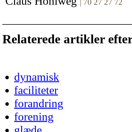
Claus Hohlweg
| 70 27 27 72
______________________
Relaterede artikler eft
dynamisk
faciliteter
forandring
forening
glæde