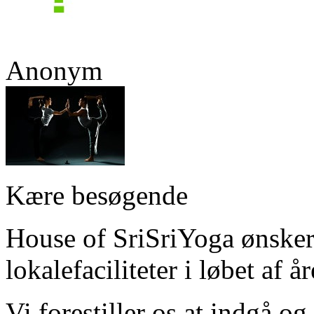
Anonym
Kære besøgende
House of SriSriYoga ønsker a
lokalefaciliteter i løbet af år
Vi forestiller os at indgå o