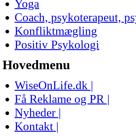
Yoga
Coach, psykoterapeut, p
Konfliktmægling
Positiv Psykologi
Hovedmenu
WiseOnLife.dk |
Få Reklame og PR |
Nyheder |
Kontakt |