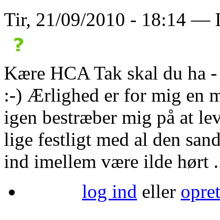
Tir, 21/09/2010 - 18:14 — 
Kære HCA Tak skal du ha - 
:-) Ærlighed er for mig en 
igen bestræber mig på at leve
lige festligt med al den san
ind imellem være ilde hørt .
log ind
eller
opre