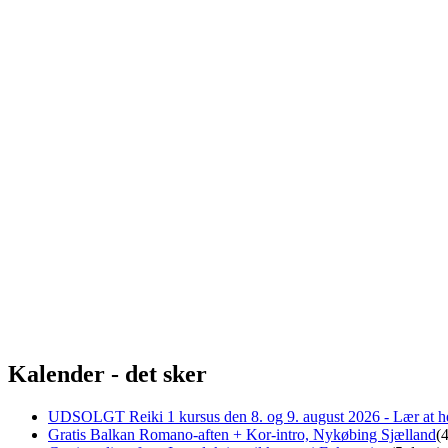
Kalender - det sker
UDSOLGT Reiki 1 kursus den 8. og 9. august 2026 - Lær at he
Gratis Balkan Romano-aften + Kor-intro, Nykøbing Sjælland
(