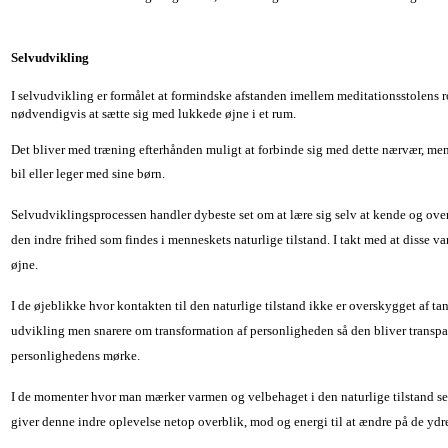
Selvudvikling
I selvudvikling er formålet at formindske afstanden imellem meditationsstolens 
nødvendigvis at sætte sig med lukkede øjne i et rum.
Det bliver med træning efterhånden muligt at forbinde sig med dette nærvær, men
bil eller leger med sine børn.
Selvudviklingsprocessen handler dybeste set om at lære sig selv at kende og ove
den indre frihed som findes i menneskets naturlige tilstand. I takt med at disse 
øjne.
I de øjeblikke hvor kontakten til den naturlige tilstand ikke er overskygget af tan
udvikling men snarere om transformation af personligheden så den bliver transpar
personlighedens mørke.
I de momenter hvor man mærker varmen og velbehaget i den naturlige tilstand se
giver denne indre oplevelse netop overblik, mod og energi til at ændre på de yd