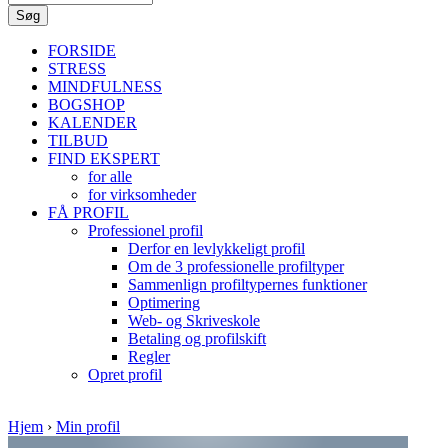
FORSIDE
STRESS
MINDFULNESS
BOGSHOP
KALENDER
TILBUD
FIND EKSPERT
for alle
for virksomheder
FÅ PROFIL
Professionel profil
Derfor en levlykkeligt profil
Om de 3 professionelle profiltyper
Sammenlign profiltypernes funktioner
Optimering
Web- og Skriveskole
Betaling og profilskift
Regler
Opret profil
Hjem
›
Min profil