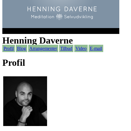
Henning Daverne
Profil
Blog
Arrangementer
Tilbud
Video
E-mail
Profil