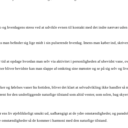
ro og hverdagens stress ved at udvikle evnen til kontakt med det indre nærvær uden
s man beﬁnder sig lige midt i sin pulserende hverdag. Imens man køber ind, skriver
r tid at opdage hvordan man selv via aktivitet i personligheden af ubevidst vane, 
vaner bliver bevidste kan man slappe af omkring sine mønstre og se på sig selv og li
ker og følelses vaner fra fortiden, bliver det klart at selvudvikling ikke handler så
ent for den underliggende naturlige tilstand som altid venter, som solen, bag skyer
r ens liv øjeblikkeligt smukt ud, uafhængigt at de ydre omstændigheder, og parado
re omstændigheder så de kommer i harmoni med den naturlige tilstand.