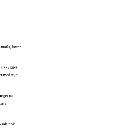
 mails, kører
overskygger
vet med nye
 meget om
ne i
ksalt nok