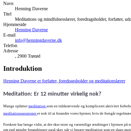
Navn
Henning Daverne
Titel
Meditations og mindfulnesslærer, foredragsholder, forfatter, ud
Hjemmeside
Henning Daverne
E-mail
info@henningdaverne.dk
Telefon
Adresse
, 2900 Trørød
Introduktion
Henning Daverne er forfatter, foredragsholder og meditationslærer
Meditation: Er 12 minutter virkelig nok?
Mange opfatter
meditation
som en tidskrævende og kompliceret aktivitet forbeho
meditationssessioner
er nok til at forandre vores hjerner, hvis de foregår regelmæs
Forskere har længe vidst, at der sker store og væsentlige ændringer i hjernen på 
om end mindre forandringer også sker, når vi bruger meditation som en slags mot