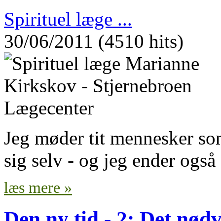
Spirituel læge ...
30/06/2011 (4510 hits)
Jeg møder tit mennesker som 
sig selv - og jeg ender også 
læs mere »
Den ny tid - 2: Det nødv