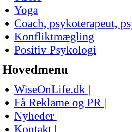
Yoga
Coach, psykoterapeut, p
Konfliktmægling
Positiv Psykologi
Hovedmenu
WiseOnLife.dk |
Få Reklame og PR |
Nyheder |
Kontakt |