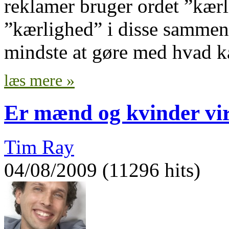
reklamer bruger ordet ”kærl
”kærlighed” i disse samme
mindste at gøre med hvad kæ
læs mere »
Er mænd og kvinder virk
Tim Ray
04/08/2009 (11296 hits)