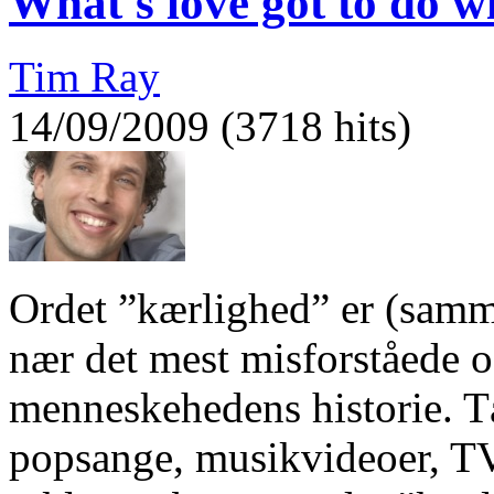
What's love got to do wi
Tim Ray
14/09/2009 (3718 hits)
Ordet ”kærlighed” er (sam
nær det mest misforståede o
menneskehedens historie. T
popsange, musikvideoer, TV-