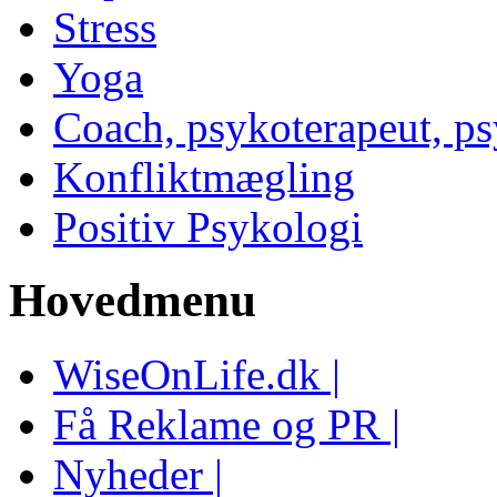
Stress
Yoga
Coach, psykoterapeut, p
Konfliktmægling
Positiv Psykologi
Hovedmenu
WiseOnLife.dk |
Få Reklame og PR |
Nyheder |