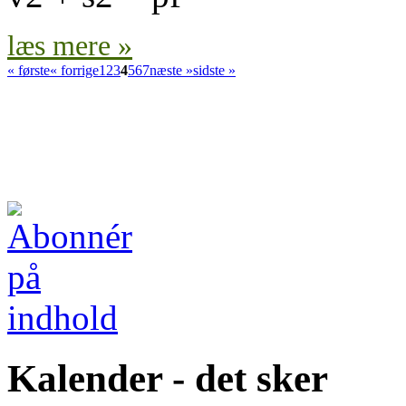
læs mere »
« første
« forrige
1
2
3
4
5
6
7
næste »
sidste »
Kalender - det sker