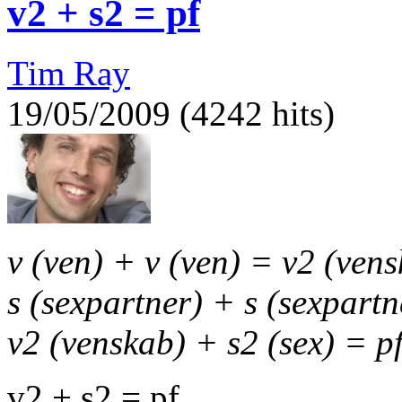
v2 + s2 = pf
Tim Ray
19/05/2009 (4242 hits)
v (ven) + v (ven) = v2 (ven
s (sexpartner) + s (sexpartn
v2 (venskab) + s2 (sex) = p
v2 + s2 = pf