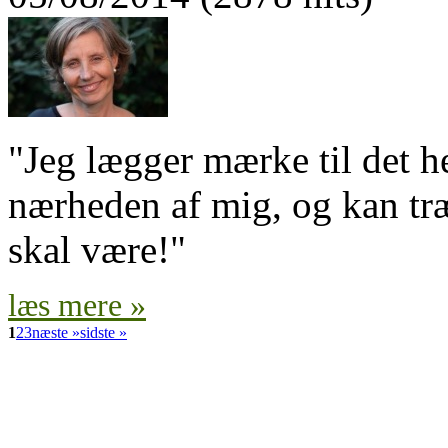
"Jeg lægger mærke til det hel
nærheden af mig, og kan træ
skal være!"
læs mere »
1
2
3
næste »
sidste »