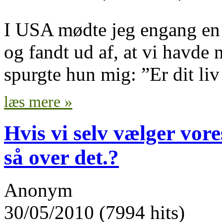
I USA mødte jeg engang en i
og fandt ud af, at vi havde m
spurgte hun mig: ”Er dit li
læs mere »
Hvis vi selv vælger vore
så over det.?
Anonym
30/05/2010 (7994 hits)