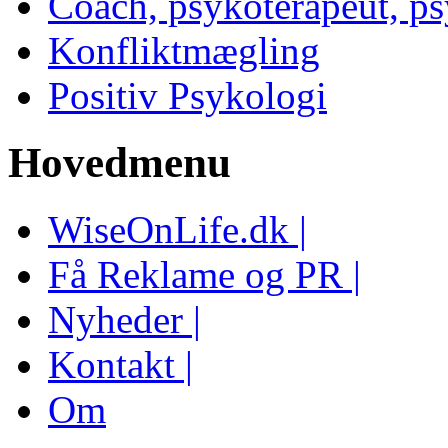
Coach, psykoterapeut, p
Konfliktmægling
Positiv Psykologi
Hovedmenu
WiseOnLife.dk |
Få Reklame og PR |
Nyheder |
Kontakt |
Om