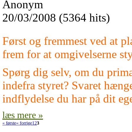
Anonym
20/03/2008 (5364 hits)
Først og fremmest ved at pl
frem for at omgivelserne st
Spørg dig selv, om du primær
indefra styret? Svaret hæn
indflydelse du har på dit ege
læs mere »
« første
« forrige
1
2
3