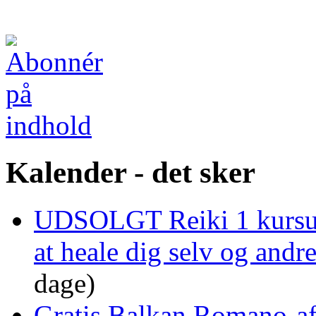
Kalender - det sker
UDSOLGT Reiki 1 kursus 
at heale dig selv og and
dage)
Gratis Balkan Romano-af