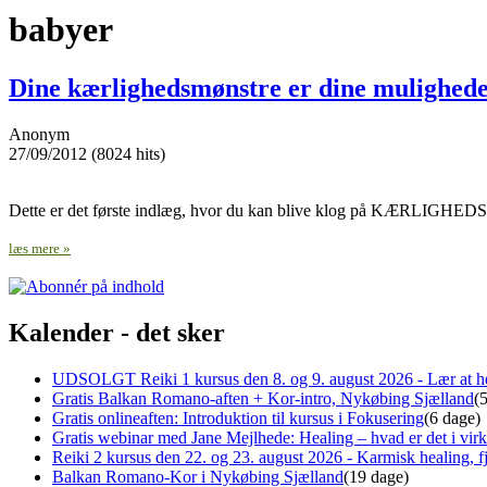
babyer
Dine kærlighedsmønstre er dine mulighed
Anonym
27/09/2012 (8024 hits)
Dette er det første indlæg, hvor du kan blive klog på KÆRLIGHEDSM
læs mere »
Kalender - det sker
UDSOLGT Reiki 1 kursus den 8. og 9. august 2026 - Lær at he
Gratis Balkan Romano-aften + Kor-intro, Nykøbing Sjælland
(
Gratis onlineaften: Introduktion til kursus i Fokusering
(6 dage)
Gratis webinar med Jane Mejlhede: Healing – hvad er det i virk
Reiki 2 kursus den 22. og 23. august 2026 - Karmisk healing, fj
Balkan Romano-Kor i Nykøbing Sjælland
(19 dage)