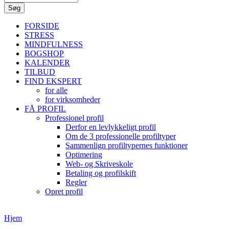
FORSIDE
STRESS
MINDFULNESS
BOGSHOP
KALENDER
TILBUD
FIND EKSPERT
for alle
for virksomheder
FÅ PROFIL
Professionel profil
Derfor en levlykkeligt profil
Om de 3 professionelle profiltyper
Sammenlign profiltypernes funktioner
Optimering
Web- og Skriveskole
Betaling og profilskift
Regler
Opret profil
Hjem