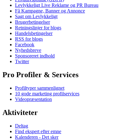
Levlykkeligt Live Reklame og PR Bureau
Få Kampagne, Banner og Annonce
Sagt om Levlykkeligt
Brugerbetingelser
Retningslinjer for blogs
Handelsbetingelser
RSS for blogs
Facebook
Nyhedsbreve
Sponsoreret indhold
Twitter
Pro Profiler & Services
Profiltyper sammenlignet
10 gode marketing profilservices
Videopræsentation
Aktiviteter
Deltag
Find ekspert efter emne
Kalenderen - Det sker