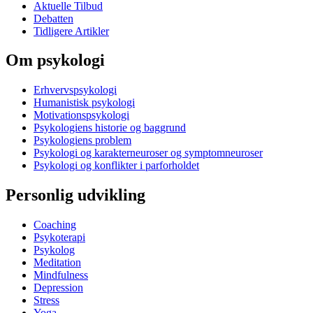
Aktuelle Tilbud
Debatten
Tidligere Artikler
Om psykologi
Erhvervspsykologi
Humanistisk psykologi
Motivationspsykologi
Psykologiens historie og baggrund
Psykologiens problem
Psykologi og karakterneuroser og symptomneuroser
Psykologi og konflikter i parforholdet
Personlig udvikling
Coaching
Psykoterapi
Psykolog
Meditation
Mindfulness
Depression
Stress
Yoga