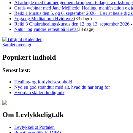
At arbejde med traumer gennem kroppen - 6 dages workshop p
Gratis webinar med Jane Mejlhede: Healing, manifestation og ja
Reiki 1 kursus den 5. og 6. september 2026 - Lær at heale dig
Yoga og Meditation i Hvidovre
(33 dage)
Reiki 3 Chakrahealingskursus den 12. og 13. september 2026 - 
Natur- og vandre-retreat på Kreta
(38 dage)
Samlet oversigt
Populært indhold
Senest læst:
Healing- og fordybelsesophold
Nyd en god strandtur med alt, hvad du har brug for
Hvordan skiller du dig ud?
Om Levlykkeligt.dk
Levlykkeligt Portalen
Privatlivspolitik (GDPR)