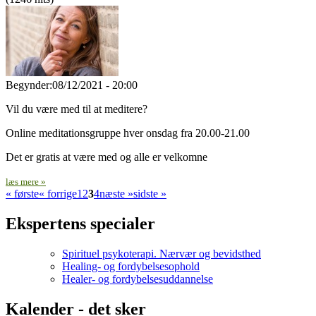
Begynder:
08/12/2021 - 20:00
Vil du være med til at meditere?
Online meditationsgruppe hver onsdag fra 20.00-21.00
Det er gratis at være med og alle er velkomne
læs mere »
« første
« forrige
1
2
3
4
næste »
sidste »
Ekspertens specialer
Spirituel psykoterapi. Nærvær og bevidsthed
Healing- og fordybelsesophold
Healer- og fordybelsesuddannelse
Kalender - det sker