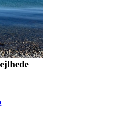
ejlhede
n