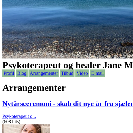
Psykoterapeut og healer Jane M
Profil
Blog
Arrangementer
Tilbud
Video
E-mail
Arrangementer
Nytårsceremoni - skab dit nye år fra sjæle
Psykoterapeut o...
(608 hits)