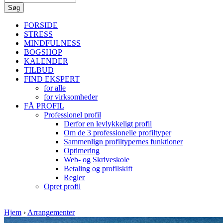
FORSIDE
STRESS
MINDFULNESS
BOGSHOP
KALENDER
TILBUD
FIND EKSPERT
for alle
for virksomheder
FÅ PROFIL
Professionel profil
Derfor en levlykkeligt profil
Om de 3 professionelle profiltyper
Sammenlign profiltypernes funktioner
Optimering
Web- og Skriveskole
Betaling og profilskift
Regler
Opret profil
Hjem
›
Arrangementer