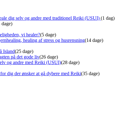
ale dig selv og andre med traditionel Reiki (USUI)
(1 dag)
3 dage)
eligheden, vi healer?
(5 dage)
ernhealing, healing af stress og husrensning
(14 dage)
å Island
(25 dage)
gten på det gode liv
(26 dage)
 selv og andre med Reiki (USUI)
(28 dage)
for dig der ønsker at gå dybere med Reiki
(35 dage)