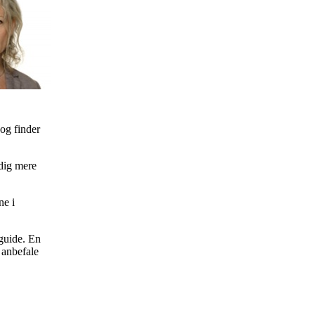
 og finder
idig mere
ne i
guide. En
 anbefale