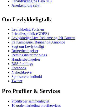
Selvudvikling på Giro 413
Anerkend dig selv!
Om Levlykkeligt.dk
Levlykkeligt Portalen
Privatlivspolitik (GDPR)
Levlykkeligt Live Reklame og PR Bureau
Få Kampagne, Banner og Annonce
Sagt om Levlykkeligt
Brugerbetingelser
Retningslinjer for blogs
Handelsbetingelser
RSS for blogs
Facebook
Nyhedsbreve
Sponsoreret indhold
Twitter
Pro Profiler & Services
Profiltyper sammenlignet
10 gode marketing profilservices