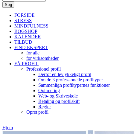
FORSIDE
STRESS
MINDFULNESS
BOGSHOP
KALENDER
TILBUD
FIND EKSPERT
for alle
for virksomheder
FÅ PROFIL
Professionel profil
Derfor en levlykkeligt profil
Om de 3 professionelle profiltyper
Sammenlign profiltypernes funktioner
Optimering
Web- og Skriveskole
Betaling og profilskift
Regler
Opret profil
Hjem