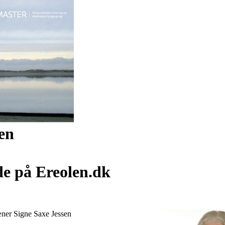
en
de på Ereolen.dk
æner Signe Saxe Jessen