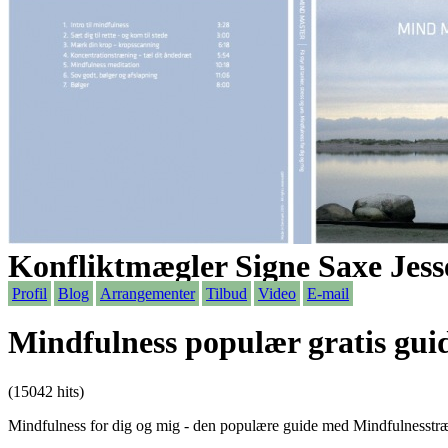
Konfliktmægler Signe Saxe Jess
Profil
Blog
Arrangementer
Tilbud
Video
E-mail
Mindfulness populær gratis gui
(15042 hits)
Mindfulness for dig og mig - den populære guide med Mindfulnesstr