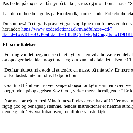
Pas bedre på dig selv - få styr på tanker, stress og uro - bonus track 
Lån den online helt gratis på Ereolen.dk, som er under Folkebibliotek
Du kan også få et gratis prøvelyt gratis og købe mindfulness guiden 
herunder:
https://www.goderelationer.dk/mindfulness--cd/?
fbclid=IwAR1v6UvPoaLdzhllIe8JID8QYKvkQsDmgg3s_wH9D
Et par udtalelser:
”For mig var det begyndelsen til et nyt liv. Den vil altid være en del 
og opdager hele tiden noget nyt. Jeg kan kun anbefale det." Bente Ch
"Det har hjulpet mig godt til at ændre en masse på mig selv. Er mere g
ro. Fantastisk intet mindre. Katja Schou
"God til at håndtere uro ved sengetid også for børn som har svært ved a
baggrunden på optagelsen Sov Godt, virker meget beroligende." Erik
"Når man arbejder med Mindfulness findes der et hav af CD’er med mi
rigtig god og behagelig stemme, hendes instruktioner er nemme at føl
denne guide" Sylvia Johannsen, mindfulness instruktør.
__________________________