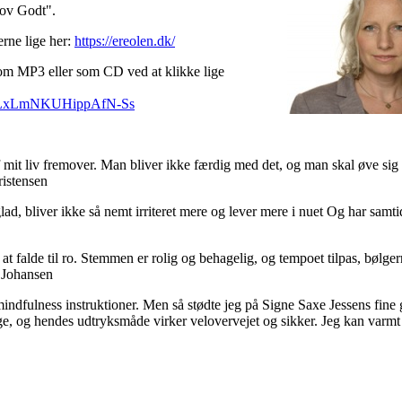
"Sov Godt".
erne lige her:
https://ereolen.dk/
som MP3 eller som CD ved at klikke lige
KLxLmNKUHippAfN-Ss
af mit liv fremover. Man bliver ikke færdig med det, og man skal øve sig
ristensen
lad, bliver ikke så nemt irriteret mere og lever mere i nuet Og har samt
t falde til ro. Stemmen er rolig og behagelig, og tempoet tilpas, bølger
 Johansen
ndfulness instruktioner. Men så stødte jeg på Signe Saxe Jessens fine 
ge, og hendes udtryksmåde virker velovervejet og sikker. Jeg kan varmt