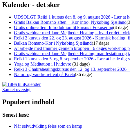
Kalender - det sker
UDSOLGT Reiki 1 kursus den 8. og 9. august 2026 - Lær at he
Gratis Balkan Romano-aften + Kor-intro, Nykøbing Sjælland
(
Gratis onlineaften: Introduktion til kursus i Fokusering
(4 dage)
Gratis webinar med Jane Mejlhede: Healing – hvad er det i virk
Reiki 2 kursus den 22. og 23. august 2026 - Karmisk healing, fj
Balkan Romano-Kor i Nykøbing Sjælland
(17 dage)
At arbejde med traumer gennem kroppen - 6 dages workshop p
Gratis webinar med Jane Mejlhede: Healing, manifestation og ja
Reiki 1 kursus den 5. og 6. september 2026 - Lær at heale dig
Yoga og Meditation i Hvidovre
(31 dage)
Reiki 3 Chakrahealingskursus den 12. og 13. september 2026 - 
Natur- og vandre-retreat på Kreta
(36 dage)
Samlet oversigt
Populært indhold
Senest læst:
Når selvudvikling føles som en kamp