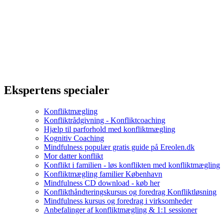
Ekspertens specialer
Konfliktmægling
Konfliktrådgivning - Konfliktcoaching
Hjælp til parforhold med konfliktmægling
Kognitiv Coaching
Mindfulness populær gratis guide på Ereolen.dk
Mor datter konflikt
Konflikt i familien - løs konflikten med konfliktmægling
Konfliktmægling familier København
Mindfulness CD download - køb her
Konflikthåndteringskursus og foredrag Konfliktløsning
Mindfulness kursus og foredrag i virksomheder
Anbefalinger af konfliktmægling & 1:1 sessioner