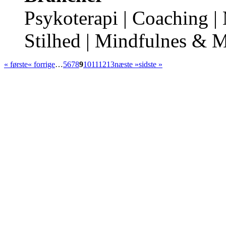
Psykoterapi | Coaching | 
Stilhed | Mindfulnes & M
« første
« forrige
…
5
6
7
8
9
10
11
12
13
næste »
sidste »