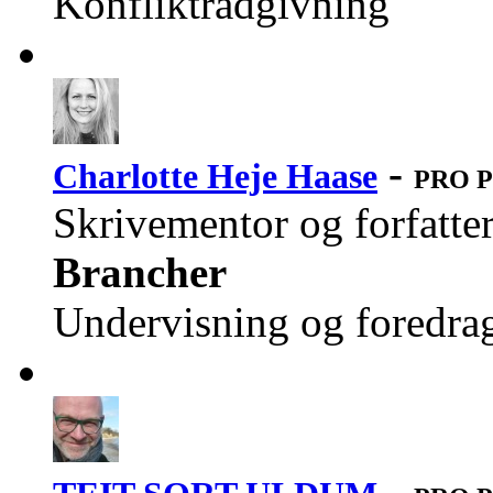
Konfliktrådgivning
-
Charlotte Heje Haase
PRO Pr
Skrivementor og forfatte
Brancher
Undervisning og foredra
-