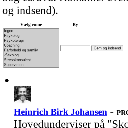
og indsend).
Vælg emne
By
-
Heinrich Birk Johansen
PRO
Hovedunderviser på "Skol