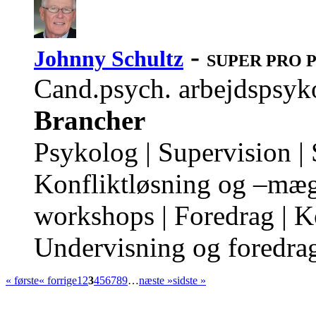
-
Johnny Schultz
SUPER PRO Pr
Cand.psych. arbejdspsyko
Brancher
Psykolog | Supervision | 
Konfliktløsning og –mægl
workshops | Foredrag | K
Undervisning og foredra
« første
« forrige
1
2
3
4
5
6
7
8
9
…
næste »
sidste »